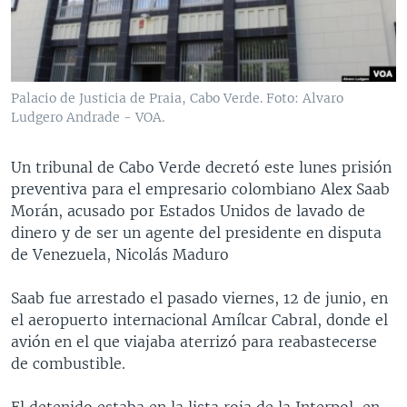
MULTIMEDIA
VENEZUELA
NICARAGUA
ECONOMÍA
PROGRAMAS TV
BRASIL
ENTRETENIMIENTO Y CULTURA
VIDEOS
RADIO
TECNOLOGÍA
FOTOGRAFÍA
EL MUNDO AL DÍA
Palacio de Justicia de Praia, Cabo Verde. Foto: Alvaro
DIRECT
DEPORTES
AUDIOS
FORO INTERAMERICANO
AVANCE INFORMATIVO
Ludgero Andrade - VOA.
DOCUMENTALES DE LA VOA
CIENCIA Y SALUD
VISIÓN 360
AUDIONOTICIAS
Un tribunal de Cabo Verde decretó este lunes prisión
LAS CLAVES
BUENOS DÍAS AMÉRICA
preventiva para el empresario colombiano Alex Saab
Learning English
Morán, acusado por Estados Unidos de lavado de
PANORAMA
ESTADOS UNIDOS AL DÍA
dinero y de ser un agente del presidente en disputa
SÍGANOS
EL MUNDO AL DÍA [RADIO]
de Venezuela, Nicolás Maduro
FORO [RADIO]
Saab fue arrestado el pasado viernes, 12 de junio, en
DEPORTIVO INTERNACIONAL
el aeropuerto internacional Amílcar Cabral, donde el
Idiomas
avión en el que viajaba aterrizó para reabastecerse
NOTA ECONÓMICA
de combustible.
ENTRETENIMIENTO
El detenido estaba en la lista roja de la Interpol, en