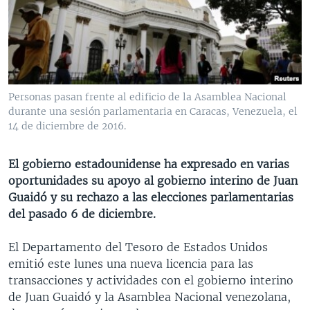
MULTIMEDIA
VENEZUELA
NICARAGUA
ECONOMÍA
PROGRAMAS TV
BRASIL
ENTRETENIMIENTO Y CULTURA
VIDEOS
RADIO
TECNOLOGÍA
FOTOGRAFÍA
EL MUNDO AL DÍA
DIRECT
DEPORTES
AUDIOS
FORO INTERAMERICANO
AVANCE INFORMATIVO
Personas pasan frente al edificio de la Asamblea Nacional
durante una sesión parlamentaria en Caracas, Venezuela, el
DOCUMENTALES DE LA VOA
CIENCIA Y SALUD
VISIÓN 360
AUDIONOTICIAS
14 de diciembre de 2016.
LAS CLAVES
BUENOS DÍAS AMÉRICA
Learning English
PANORAMA
ESTADOS UNIDOS AL DÍA
El gobierno estadounidense ha expresado en varias
oportunidades su apoyo al gobierno interino de Juan
SÍGANOS
EL MUNDO AL DÍA [RADIO]
Guaidó y su rechazo a las elecciones parlamentarias
FORO [RADIO]
del pasado 6 de diciembre.
DEPORTIVO INTERNACIONAL
El Departamento del Tesoro de Estados Unidos
Idiomas
NOTA ECONÓMICA
emitió este lunes una nueva licencia para las
transacciones y actividades con el gobierno interino
ENTRETENIMIENTO
de Juan Guaidó y la Asamblea Nacional venezolana,