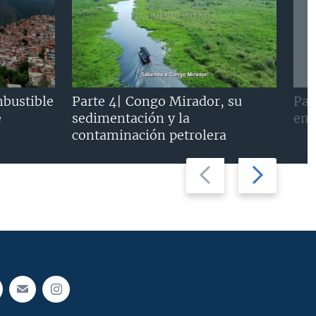
mbustible
Parte 4| Congo Mirador, su
Par
e
sedimentación y la
en 
contaminación petrolera
Previous
Next
slide
slide