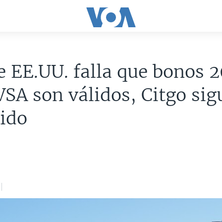
e EE.UU. falla que bonos 
SA son válidos, Citgo sig
ido
0