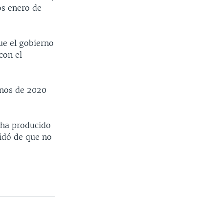
os enero de
ue el gobierno
con el
onos de 2020
e ha producido
idó de que no