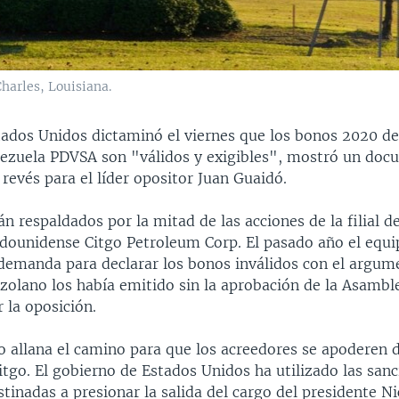
harles, Louisiana.
tados Unidos dictaminó el viernes que los bonos 2020 de 
nezuela PDVSA son "válidos y exigibles", mostró un do
n revés para el líder opositor Juan Guaidó.
n respaldados por la mitad de las acciones de la filial d
adounidense Citgo Petroleum Corp. El pasado año el equ
demanda para declarar los bonos inválidos con el argum
zolano los había emitido sin la aprobación de la Asambl
 la oposición.
no allana el camino para que los acreedores se apoderen 
itgo. El gobierno de Estados Unidos ha utilizado las san
tinadas a presionar la salida del cargo del presidente N