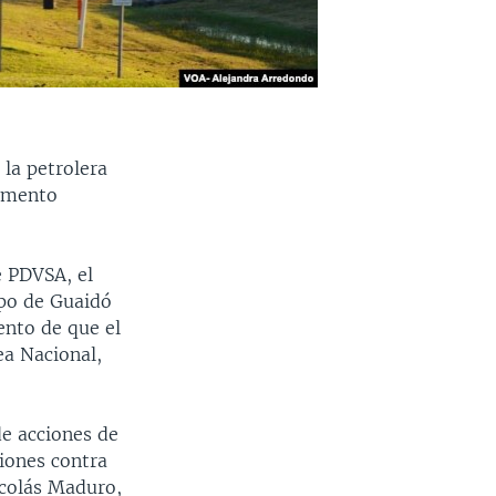
la petrolera
cumento
e PDVSA, el
ipo de Guaidó
ento de que el
ea Nacional,
de acciones de
ciones contra
icolás Maduro,