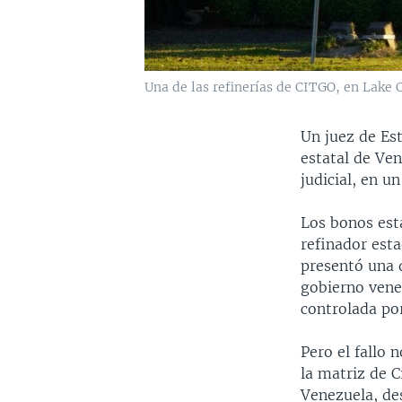
Una de las refinerías de CITGO, en Lake C
Un juez de Es
estatal de Ve
judicial, en u
Los bonos está
refinador est
presentó una 
gobierno vene
controlada por
Pero el fallo 
la matriz de C
Venezuela, des