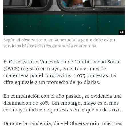
MULTIMEDIA
VENEZUELA
NICARAGUA
ECONOMÍA
PROGRAMAS TV
BRASIL
ENTRETENIMIENTO Y CULTURA
VIDEOS
RADIO
TECNOLOGÍA
FOTOGRAFÍA
EL MUNDO AL DÍA
DIRECT
DEPORTES
AUDIOS
FORO INTERAMERICANO
AVANCE INFORMATIVO
Según el observatorio, en Venezuela la gente debe exigir
servicios básicos diarios durante la cuarentena.
DOCUMENTALES DE LA VOA
CIENCIA Y SALUD
VISIÓN 360
AUDIONOTICIAS
LAS CLAVES
BUENOS DÍAS AMÉRICA
El Observatorio Venezolano de Conflictividad Social
Learning English
PANORAMA
ESTADOS UNIDOS AL DÍA
(OVCS) registró en mayo, en el tercer mes de
cuarentena por el coronavirus, 1.075 protestas. La
SÍGANOS
EL MUNDO AL DÍA [RADIO]
cifra equivale a un promedio de 36 diarias.
FORO [RADIO]
En comparación con el año pasado, se evidencia una
DEPORTIVO INTERNACIONAL
disminución de 30%. Sin embargo, mayo es el mes
Idiomas
NOTA ECONÓMICA
con mayor índice de protestas en lo que va de 2020.
ENTRETENIMIENTO
Durante la pandemia, dice el Observatorio, mientras