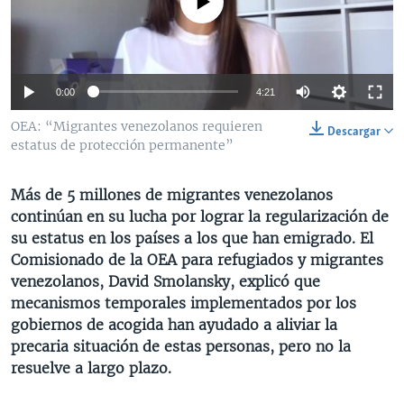
No media source currently available
MULTIMEDIA
VENEZUELA
NICARAGUA
ECONOMÍA
PROGRAMAS TV
BRASIL
ENTRETENIMIENTO Y CULTURA
VIDEOS
RADIO
TECNOLOGÍA
FOTOGRAFÍA
EL MUNDO AL DÍA
0:00
4:21
DIRECT
DEPORTES
AUDIOS
FORO INTERAMERICANO
AVANCE INFORMATIVO
OEA: “Migrantes venezolanos requieren
Descargar
estatus de protección permanente”
DOCUMENTALES DE LA VOA
CIENCIA Y SALUD
VISIÓN 360
AUDIONOTICIAS
LAS CLAVES
BUENOS DÍAS AMÉRICA
Más de 5 millones de migrantes venezolanos
Learning English
PANORAMA
ESTADOS UNIDOS AL DÍA
continúan en su lucha por lograr la regularización de
su estatus en los países a los que han emigrado. El
SÍGANOS
EL MUNDO AL DÍA [RADIO]
Comisionado de la OEA para refugiados y migrantes
FORO [RADIO]
venezolanos, David Smolansky, explicó que
mecanismos temporales implementados por los
DEPORTIVO INTERNACIONAL
gobiernos de acogida han ayudado a aliviar la
Idiomas
NOTA ECONÓMICA
precaria situación de estas personas, pero no la
resuelve a largo plazo.
ENTRETENIMIENTO