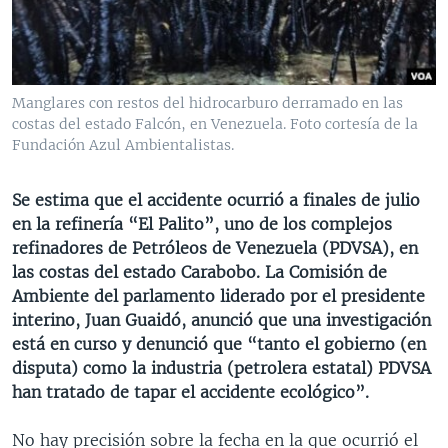
MULTIMEDIA
VENEZUELA
NICARAGUA
ECONOMÍA
PROGRAMAS TV
BRASIL
ENTRETENIMIENTO Y CULTURA
VIDEOS
RADIO
TECNOLOGÍA
FOTOGRAFÍA
EL MUNDO AL DÍA
Manglares con restos del hidrocarburo derramado en las
costas del estado Falcón, en Venezuela. Foto cortesía de la
DIRECT
DEPORTES
AUDIOS
FORO INTERAMERICANO
AVANCE INFORMATIVO
Fundación Azul Ambientalistas.
DOCUMENTALES DE LA VOA
CIENCIA Y SALUD
VISIÓN 360
AUDIONOTICIAS
LAS CLAVES
BUENOS DÍAS AMÉRICA
Se estima que el accidente ocurrió a finales de julio
Learning English
en la refinería “El Palito”, uno de los complejos
PANORAMA
ESTADOS UNIDOS AL DÍA
refinadores de Petróleos de Venezuela (PDVSA), en
SÍGANOS
EL MUNDO AL DÍA [RADIO]
las costas del estado Carabobo. La Comisión de
Ambiente del parlamento liderado por el presidente
FORO [RADIO]
interino, Juan Guaidó, anunció que una investigación
DEPORTIVO INTERNACIONAL
está en curso y denunció que “tanto el gobierno (en
Idiomas
disputa) como la industria (petrolera estatal) PDVSA
NOTA ECONÓMICA
han tratado de tapar el accidente ecológico”.
ENTRETENIMIENTO
No hay precisión sobre la fecha en la que ocurrió el