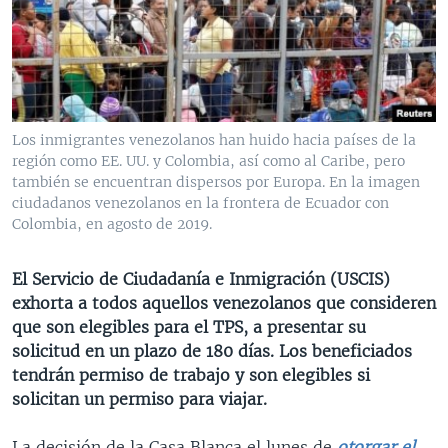
MULTIMEDIA
VENEZUELA
NICARAGUA
ECONOMÍA
PROGRAMAS TV
BRASIL
ENTRETENIMIENTO Y CULTURA
VIDEOS
RADIO
TECNOLOGÍA
FOTOGRAFÍA
EL MUNDO AL DÍA
DIRECT
DEPORTES
AUDIOS
FORO INTERAMERICANO
AVANCE INFORMATIVO
Los inmigrantes venezolanos han huido hacia países de la
región como EE. UU. y Colombia, así como al Caribe, pero
DOCUMENTALES DE LA VOA
CIENCIA Y SALUD
VISIÓN 360
AUDIONOTICIAS
también se encuentran dispersos por Europa. En la imagen
LAS CLAVES
BUENOS DÍAS AMÉRICA
ciudadanos venezolanos en la frontera de Ecuador con
Learning English
Colombia, en agosto de 2019.
PANORAMA
ESTADOS UNIDOS AL DÍA
SÍGANOS
EL MUNDO AL DÍA [RADIO]
El Servicio de Ciudadanía e Inmigración (USCIS)
exhorta a todos aquellos venezolanos que consideren
FORO [RADIO]
que son elegibles para el TPS, a presentar su
DEPORTIVO INTERNACIONAL
solicitud en un plazo de 180 días. Los beneficiados
Idiomas
tendrán permiso de trabajo y son elegibles si
NOTA ECONÓMICA
solicitan un permiso para viajar.
ENTRETENIMIENTO
La decisión de la Casa Blanca el lunes de
otorgar el