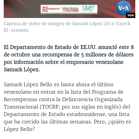
MULTIMEDIA
VENEZUELA
NICARAGUA
ECONOMÍA
PROGRAMAS TV
BRASIL
ENTRETENIMIENTO Y CULTURA
VIDEOS
Captura de video de imagen de Samark López (D) y Tareck
RADIO
TECNOLOGÍA
FOTOGRAFÍA
EL MUNDO AL DÍA
El-Aissami.
DIRECT
DEPORTES
AUDIOS
FORO INTERAMERICANO
AVANCE INFORMATIVO
El Departamento de Estado de EE.UU. anunció este 8
DOCUMENTALES DE LA VOA
CIENCIA Y SALUD
VISIÓN 360
AUDIONOTICIAS
de octubre una recompensa de 5 millones de dólares
LAS CLAVES
BUENOS DÍAS AMÉRICA
por información sobre el empresario venezolano
Learning English
Samark López.
PANORAMA
ESTADOS UNIDOS AL DÍA
SÍGANOS
EL MUNDO AL DÍA [RADIO]
Samark López Bello es hasta ahora el último
venezolano en entrar en la lista del Programa de
FORO [RADIO]
Recompensas contra la Delincuencia Organizada
DEPORTIVO INTERNACIONAL
Transnacional (TOCRP, por sus siglas en inglés) del
Idiomas
Departamento de Estado estadounidense, una lista
NOTA ECONÓMICA
que ha crecido las últimas semanas. Pero, ¿quién es
ENTRETENIMIENTO
López Bello?