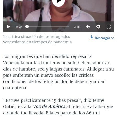
No media source currently available
MULTIMEDIA
VENEZUELA
NICARAGUA
ECONOMÍA
PROGRAMAS TV
BRASIL
ENTRETENIMIENTO Y CULTURA
VIDEOS
RADIO
TECNOLOGÍA
FOTOGRAFÍA
EL MUNDO AL DÍA
0:00
3:45
DIRECT
DEPORTES
AUDIOS
FORO INTERAMERICANO
AVANCE INFORMATIVO
La critica situación de los refugiados
Descargar
venezolanos en tiempos de pandemia
DOCUMENTALES DE LA VOA
CIENCIA Y SALUD
VISIÓN 360
AUDIONOTICIAS
LAS CLAVES
BUENOS DÍAS AMÉRICA
Los migrantes que han decidido regresar a
Learning English
PANORAMA
ESTADOS UNIDOS AL DÍA
Venezuela por las fronteras no sólo deben soportar
días de hambre, sed y largas caminatas. Al llegar a su
SÍGANOS
EL MUNDO AL DÍA [RADIO]
país enfrentan un nuevo escollo: las críticas
FORO [RADIO]
condiciones de los refugios donde deben guardar
cuarentena.
DEPORTIVO INTERNACIONAL
Idiomas
NOTA ECONÓMICA
“Estuve prácticamente 15 días presa”, dijo Jenny
Gutiérrez a la
Voz de América
al referirse al albergue
ENTRETENIMIENTO
a donde fue llevada. Ella es parte de los 86 mil