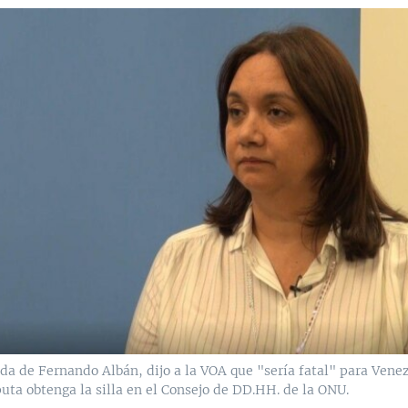
da de Fernando Albán, dijo a la VOA que "sería fatal" para Venez
uta obtenga la silla en el Consejo de DD.HH. de la ONU.