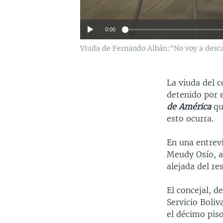
0:00
Viuda de Fernando Albán:"No voy a desca
La viuda del c
detenido por 
de América
qu
esto ocurra.
En una entrevi
Meudy Osío, al
alejada del re
El concejal, d
Servicio Boliv
el décimo piso