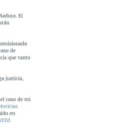
Maduro. El
stán
 Comisionada
caso de
icia que tanto
a justicia,
 el caso de mi
oticias
nido en
1wYZd