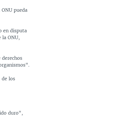
la ONU pueda
o en disputa
e la ONU,
e derechos
 organismos".
 de los
ido duro",