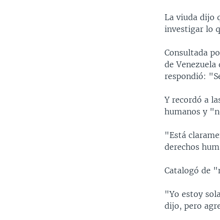
La viuda dijo
investigar lo 
Consultada po
de Venezuela d
respondió: "Se
Y recordó a l
humanos y "no 
"Está clarame
derechos huma
Catalogó de "
"Yo estoy sola
dijo, pero agre