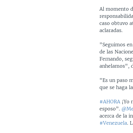
Al momento de
responsabilid
caso obtuvo a
aclaradas.
"Seguimos en 
de las Nacione
Fernando, segu
anhelamos", di
"Es un paso má
que se haga la
#AHORA
¡Yo n
esposo”.
@Me
acerca de la 
#Venezuela
. 