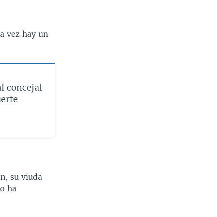
da vez hay un
l concejal
erte
n, su viuda
lo ha