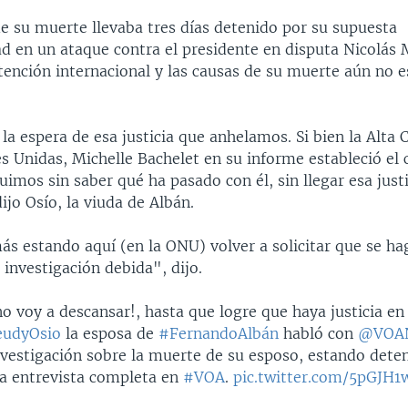
 su muerte llevaba tres días detenido por su supuesta
ad en un ataque contra el presidente en disputa Nicolás 
tención internacional y las causas de su muerte aún no e
la espera de esa justicia que anhelamos. Si bien la Alta
s Unidas, Michelle Bachelet en su informe estableció el 
imos sin saber qué ha pasado con él, sin llegar esa just
jo Osío, la viuda de Albán.
s estando aquí (en la ONU) volver a solicitar que se hag
 investigación debida", dijo.
o voy a descansar!, hasta que logre que haya justicia en
udyOsio
la esposa de
#FernandoAlbán
habló con
@VOAN
investigación sobre la muerte de su esposo, estando dete
La entrevista completa en
#VOA
.
pic.twitter.com/5pGJH