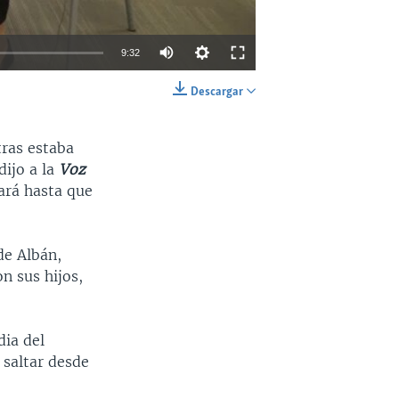
9:32
Descargar
INSERTAR
SHARE
tras estaba
dijo a la
Voz
ará hasta que
 de Albán,
n sus hijos,
dia del
 saltar desde