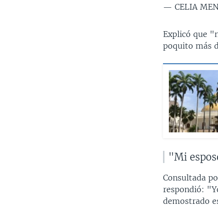
— CELIA ME
Explicó que "n
poquito más d
"Mi espos
Consultada po
respondió: "Yo
demostrado es