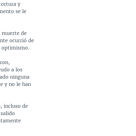
tortura y
mento se le
a muerte de
nte ocurrió de
a optimismo.
aron,
cudo a los
 dado ninguna
e y no le han
, incluso de
 salido
lutamente