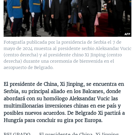
MULTIMEDIA
VENEZUELA
NICARAGUA
ECONOMÍA
PROGRAMAS TV
BRASIL
ENTRETENIMIENTO Y CULTURA
VIDEOS
RADIO
TECNOLOGÍA
FOTOGRAFÍA
EL MUNDO AL DÍA
DIRECT
DEPORTES
AUDIOS
FORO INTERAMERICANO
AVANCE INFORMATIVO
Fotografía publicada por la presidencia de Serbia el 7 de
mayo de 2024 muestra al presidente serbio Aleksandar Vucic
DOCUMENTALES DE LA VOA
CIENCIA Y SALUD
VISIÓN 360
AUDIONOTICIAS
(centro derecha) y al presidente chino Xi Jinping (centro
LAS CLAVES
BUENOS DÍAS AMÉRICA
derecha) durante una ceremonia de bienvenida en el
Learning English
aeropuerto de Belgrado.
PANORAMA
ESTADOS UNIDOS AL DÍA
SÍGANOS
EL MUNDO AL DÍA [RADIO]
El presidente de China, Xi Jinping, se encuentra en
Serbia, su principal aliado en los Balcanes, donde
FORO [RADIO]
abordará con su homólogo Aleksandar Vucic las
DEPORTIVO INTERNACIONAL
multimillonarias inversiones chinas en ese país y
Idiomas
posibles nuevos acuerdos. De Belgrado Xi partirá a
NOTA ECONÓMICA
Hungría para concluir su gira por Europa.
ENTRETENIMIENTO
BELGRADO —
El presidente de China, Xi Jinping,