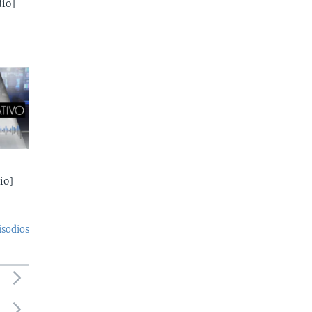
io]
io]
isodios