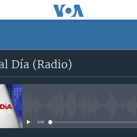
SUSCRÍBETE
l Día (Radio)
Apple Podcasts
Suscríbase
No media source currently avail
0:00