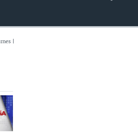
INSERTAR
rnes |