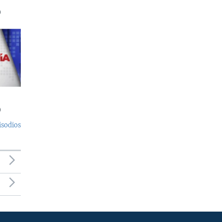
)
)
isodios