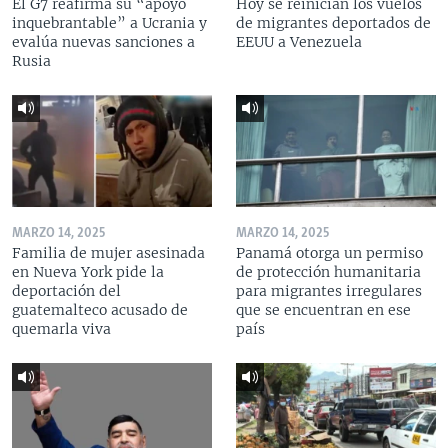
El G7 reafirma su “apoyo
Hoy se reinician los vuelos
inquebrantable” a Ucrania y
de migrantes deportados de
evalúa nuevas sanciones a
EEUU a Venezuela
Rusia
MARZO 14, 2025
MARZO 14, 2025
Familia de mujer asesinada
Panamá otorga un permiso
en Nueva York pide la
de protección humanitaria
deportación del
para migrantes irregulares
guatemalteco acusado de
que se encuentran en ese
quemarla viva
país