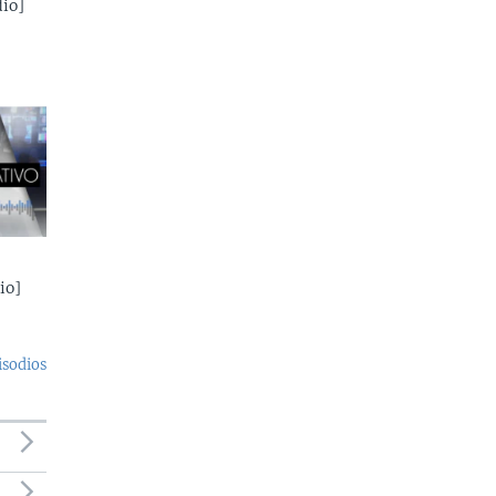
io]
io]
isodios