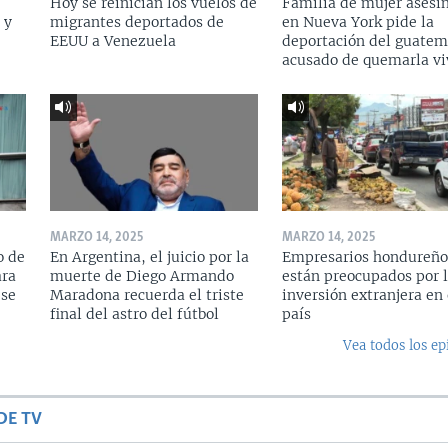
Hoy se reinician los vuelos de
Familia de mujer asesi
 y
migrantes deportados de
en Nueva York pide la
a
EEUU a Venezuela
deportación del guatem
acusado de quemarla vi
MARZO 14, 2025
MARZO 14, 2025
o de
En Argentina, el juicio por la
Empresarios hondureño
ara
muerte de Diego Armando
están preocupados por l
 se
Maradona recuerda el triste
inversión extranjera en 
final del astro del fútbol
país
Vea todos los ep
DE TV