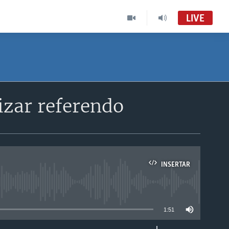
LIVE
izar referendo
INSERTAR
able
1:51