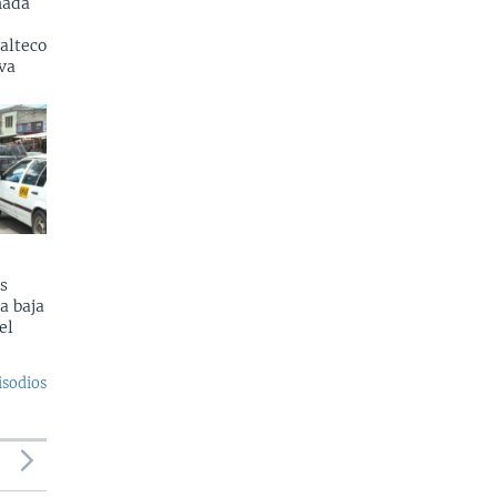
nada
alteco
va
s
a baja
el
isodios