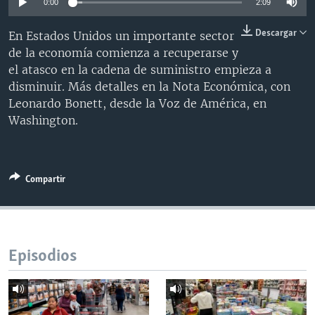
0:00
2:09
MULTIMEDIA
VENEZUELA
NICARAGUA
ECONOMÍA
Descargar
En Estados Unidos un importante sector
PROGRAMAS TV
BRASIL
ENTRETENIMIENTO Y CULTURA
VIDEOS
de la economía comienza a recuperarse y
RADIO
TECNOLOGÍA
FOTOGRAFÍA
EL MUNDO AL DÍA
el atasco en la cadena de suministro empieza a
disminuir. Más detalles en la Nota Económica, con
DIRECT
DEPORTES
AUDIOS
FORO INTERAMERICANO
AVANCE INFORMATIVO
Leonardo Bonett, desde la Voz de América, en
DOCUMENTALES DE LA VOA
CIENCIA Y SALUD
VISIÓN 360
AUDIONOTICIAS
Washington.
LAS CLAVES
BUENOS DÍAS AMÉRICA
Learning English
PANORAMA
ESTADOS UNIDOS AL DÍA
Compartir
SÍGANOS
EL MUNDO AL DÍA [RADIO]
FORO [RADIO]
DEPORTIVO INTERNACIONAL
Episodios
Idiomas
NOTA ECONÓMICA
ENTRETENIMIENTO