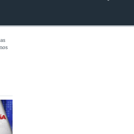
INSERTAR
ras
enos