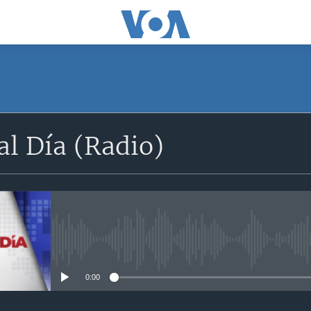
SUSCRÍBETE
l Día (Radio)
Apple Podcasts
Suscríbase
No media source currently avail
0:00