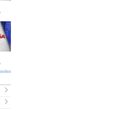
)
)
isodios