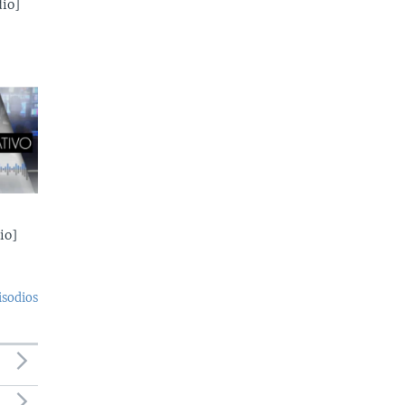
io]
io]
isodios