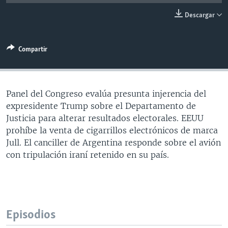
MULTIMEDIA
VENEZUELA
NICARAGUA
ECONOMÍA
Descargar
PROGRAMAS TV
BRASIL
ENTRETENIMIENTO Y CULTURA
VIDEOS
RADIO
TECNOLOGÍA
FOTOGRAFÍA
EL MUNDO AL DÍA
Compartir
DIRECT
DEPORTES
AUDIOS
FORO INTERAMERICANO
AVANCE INFORMATIVO
DOCUMENTALES DE LA VOA
CIENCIA Y SALUD
VISIÓN 360
AUDIONOTICIAS
Panel del Congreso evalúa presunta injerencia del
LAS CLAVES
BUENOS DÍAS AMÉRICA
expresidente Trump sobre el Departamento de
Learning English
Justicia para alterar resultados electorales. EEUU
PANORAMA
ESTADOS UNIDOS AL DÍA
prohíbe la venta de cigarrillos electrónicos de marca
SÍGANOS
EL MUNDO AL DÍA [RADIO]
Jull. El canciller de Argentina responde sobre el avión
con tripulación iraní retenido en su país.
FORO [RADIO]
DEPORTIVO INTERNACIONAL
Idiomas
NOTA ECONÓMICA
ENTRETENIMIENTO
Episodios