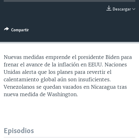
MULTIMEDIA
VENEZUELA
NICARAGUA
ECONOMÍA
Descargar
PROGRAMAS TV
BRASIL
ENTRETENIMIENTO Y CULTURA
VIDEOS
RADIO
TECNOLOGÍA
FOTOGRAFÍA
EL MUNDO AL DÍA
Compartir
DIRECT
DEPORTES
AUDIOS
FORO INTERAMERICANO
AVANCE INFORMATIVO
DOCUMENTALES DE LA VOA
CIENCIA Y SALUD
VISIÓN 360
AUDIONOTICIAS
Nuevas medidas emprende el presidente Biden para
LAS CLAVES
BUENOS DÍAS AMÉRICA
frenar el avance de la inflación en EEUU. Naciones
Learning English
Unidas alerta que los planes para revertir el
PANORAMA
ESTADOS UNIDOS AL DÍA
calentamiento global aún son insuficientes.
SÍGANOS
EL MUNDO AL DÍA [RADIO]
Venezolanos se quedan varados en Nicaragua tras
nueva medida de Washington.
FORO [RADIO]
DEPORTIVO INTERNACIONAL
Idiomas
NOTA ECONÓMICA
ENTRETENIMIENTO
Episodios