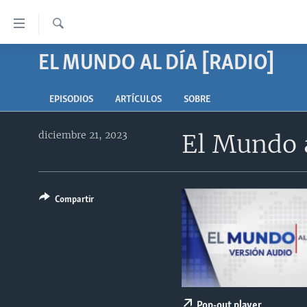
Enlaces
para
accesibilidad
Búsqueda
EL MUNDO AL DÍA [RADIO]
AMÉRICA DEL NORTE
Salte
ELECCIONES EEUU 2024
EEUU
al
EPISODIOS
ARTÍCULOS
SOBRE
contenido
VOA VERIFICA
MÉXICO
ELECCIONES EEUU
principal
diciembre 21, 2023
El Mundo a
AMÉRICA LATINA
HAITÍ
VOTO DIVIDIDO
VOA VERIFICA UCRANIA/RUSIA
Salte
al
CHINA EN AMÉRICA LATINA
VOA VERIFICA INMIGRACIÓN
ARGENTINA
navegador
CENTROAMÉRICA
VOA VERIFICA AMÉRICA LATINA
BOLIVIA
principal
Compartir
Salte
OTRAS SECCIONES
COLOMBIA
COSTA RICA
a
ESPECIALES DE LA VOA
CHILE
EL SALVADOR
INMIGRACIÓN
búsqueda
LIBERTAD DE PRENSA
PERÚ
GUATEMALA
LIBERTAD DE PRENSA
UCRANIA
ECUADOR
HONDURAS
MUNDO
Pop-out player