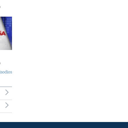
)
)
isodios