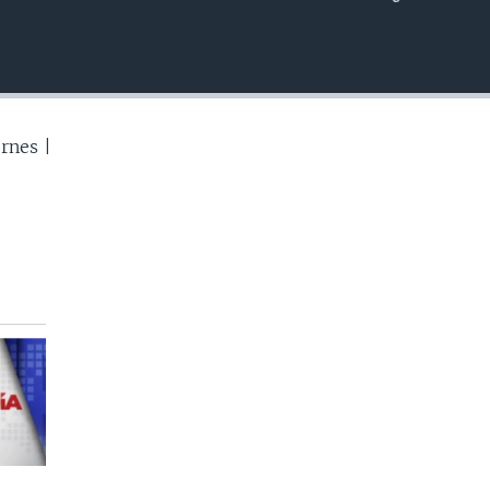
INSERTAR
rnes |