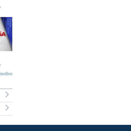
)
)
isodios