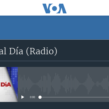
SUSCRÍBETE
l Día (Radio)
Apple Podcasts
Suscríbase
No media source currently avail
0:00