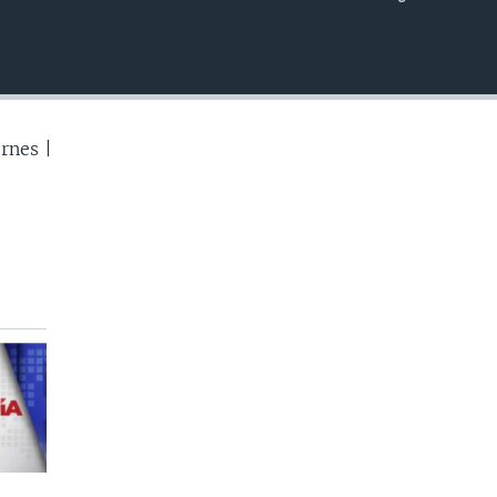
INSERTAR
rnes |