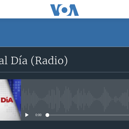
SUSCRÍBETE
l Día (Radio)
Apple Podcasts
Suscríbase
No media source currently avail
0:00