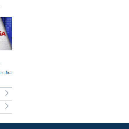
)
)
isodios