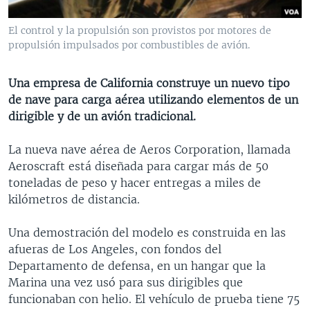
MULTIMEDIA
VENEZUELA
NICARAGUA
ECONOMÍA
El control y la propulsión son provistos por motores de
PROGRAMAS TV
BRASIL
ENTRETENIMIENTO Y CULTURA
VIDEOS
propulsión impulsados por combustibles de avión.
RADIO
TECNOLOGÍA
FOTOGRAFÍA
EL MUNDO AL DÍA
Una empresa de California construye un nuevo tipo
DIRECT
DEPORTES
AUDIOS
FORO INTERAMERICANO
AVANCE INFORMATIVO
de nave para carga aérea utilizando elementos de un
DOCUMENTALES DE LA VOA
CIENCIA Y SALUD
VISIÓN 360
AUDIONOTICIAS
dirigible y de un avión tradicional.
LAS CLAVES
BUENOS DÍAS AMÉRICA
La nueva nave aérea de Aeros Corporation, llamada
Learning English
PANORAMA
ESTADOS UNIDOS AL DÍA
Aeroscraft está diseñada para cargar más de 50
toneladas de peso y hacer entregas a miles de
SÍGANOS
EL MUNDO AL DÍA [RADIO]
kilómetros de distancia.
FORO [RADIO]
Una demostración del modelo es construida en las
DEPORTIVO INTERNACIONAL
afueras de Los Angeles, con fondos del
Idiomas
NOTA ECONÓMICA
Departamento de defensa, en un hangar que la
Marina una vez usó para sus dirigibles que
ENTRETENIMIENTO
funcionaban con helio. El vehículo de prueba tiene 75