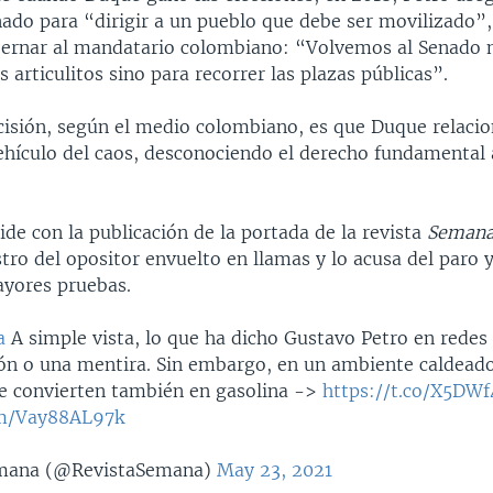
nado para “dirigir a un pueblo que debe ser movilizado”
bernar al mandatario colombiano: “Volvemos al Senado 
s articulitos sino para recorrer las plazas públicas”.
cisión, según el medio colombiano, es que Duque relacio
ehículo del caos, desconociendo el derecho fundamental 
ide con la publicación de la portada de la revista
Seman
tro del opositor envuelto en llamas y lo acusa del paro 
ayores pruebas.
a
A simple vista, lo que ha dicho Gustavo Petro en redes
ón o una mentira. Sin embargo, en un ambiente caldeado
se convierten también en gasolina ->
https://t.co/X5DW
com/Vay88AL97k
mana (@RevistaSemana)
May 23, 2021