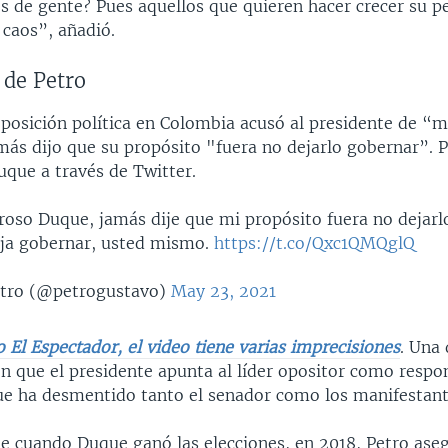
de gente? Pues aquellos que quieren hacer crecer su per
 caos”, añadió.
 de Petro
 oposición política en Colombia acusó al presidente de “
más dijo que su propósito "fuera no dejarlo gobernar”. P
uque a través de Twitter.
roso Duque, jamás dije que mi propósito fuera no dejarl
eja gobernar, usted mismo.
https://t.co/Qxc1QMQglQ
tro (@petrogustavo)
May 23, 2021
o El Espectador, el video tiene varias imprecisiones
. Una 
n que el presidente apunta al líder opositor como respo
que ha desmentido tanto el senador como los manifestant
e cuando Duque ganó las elecciones, en 2018, Petro ase