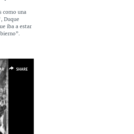
is como una
", Duque
ue iba a estar
obierno”.
AR
SHARE