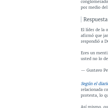
conglomerados 
por medio del
Respuesta
El líder de la
afirmó que ja
respondió a D
Eres un menti
usted no lo d
— Gustavo Pe
Según el diari
relacionada co
protesta, lo 
Así mismo, qu