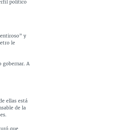
fil político
mentiroso” y
etro le
o gobernar. A
de ellas está
nsable de la
es.
guró que