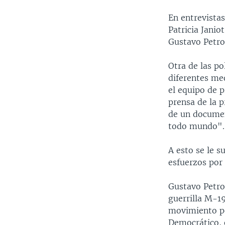
En entrevista
Patricia Janio
Gustavo Petro
Otra de las po
diferentes me
el equipo de 
prensa de la p
de un document
todo mundo".
A esto se le 
esfuerzos por
Gustavo Petro 
guerrilla M-19
movimiento po
Democrático, 