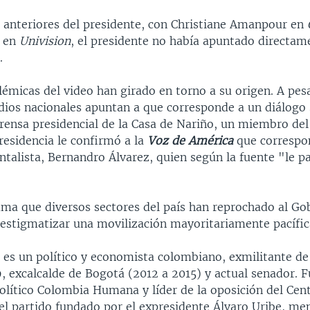
s anteriores del presidente, con Christiane Amanpour en
t en
Univision
, el presidente no había apuntado directam
.
lémicas del video han girado en torno a su origen. A pes
dios nacionales apuntan a que corresponde a un diálogo
prensa presidencial de la Casa de Nariño, un miembro de
residencia le confirmó a la
Voz de América
que correspon
alista, Bernandro Álvarez, quien según la fuente "le pas
suma que diversos sectores del país han reprochado al Go
 estigmatizar una movilización mayoritariamente pacífic
es un político y economista colombiano,​ exmilitante de 
, excalcalde de Bogotá (2012 a 2015) y actual senador. 
lítico Colombia Humana y líder de la oposición del Cen
el partido fundado por el expresidente Álvaro Uribe, men