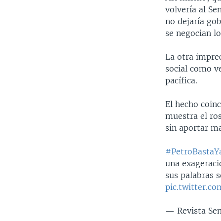
volvería al Se
no dejaría go
se negocian lo
La otra impre
social como v
pacífica.
El hecho coinc
muestra el ros
sin aportar m
#PetroBastaY
una exageraci
sus palabras 
pic.twitter.
— Revista Se