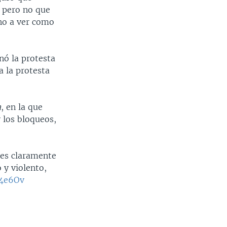
, pero no que
no a ver como
nó la protesta
a la protesta
a
, en la que
y los bloqueos,
 es claramente
 y violento,
f4e6Ov