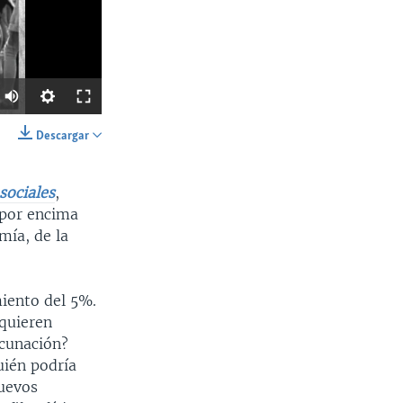
Descargar
SHARE
sociales
,
 por encima
mía, de la
iento del 5%.
Ancho
px
 quieren
acunación?
uién podría
nuevos