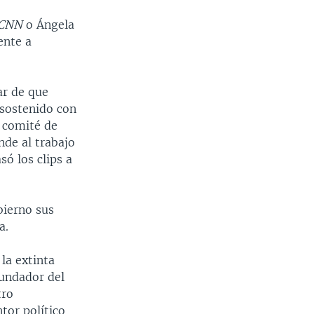
CNN
o Ángela
ente a
ar de que
 sostenido con
l comité de
de al trabajo
ó los clips a
bierno sus
a.
la extinta
Fundador del
tro
tor político