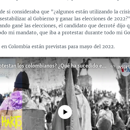
de si consideraba que "¿algunos están utilizando la cris
sestabilizar al Gobierno y ganar las elecciones de 2022?
ndo gané las elecciones, el candidato que derroté dijo q
 todo mi mandato, que iba a protestar durante todo mi G
s en Colombia están previstas para mayo del 2022.
¿Por qué protestan los colombianos? ¿Qué ha sucedido en días recientes?
INSERT
mérica
No media source currently available