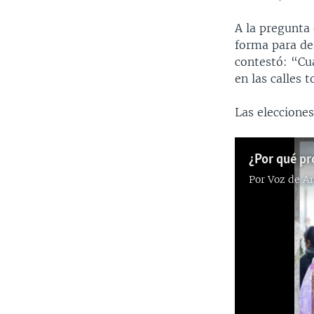
A la pregunta 
forma para de
contestó: “Cua
en las calles
Las eleccione
Por
Voz de A