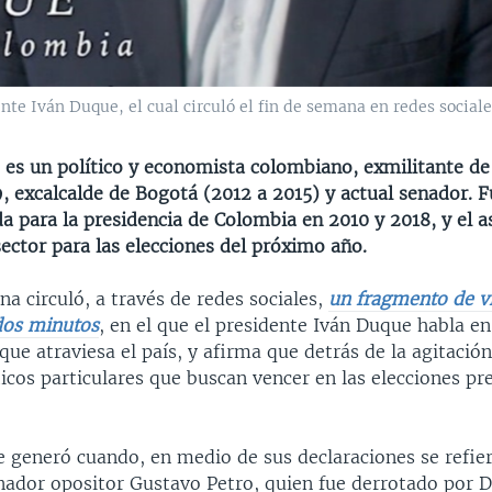
nte Iván Duque, el cual circuló el fin de semana en redes sociale
es un político y economista colombiano,​ exmilitante de 
, excalcalde de Bogotá (2012 a 2015) y actual senador. 
da para la presidencia de Colombia en 2010 y 2018, y el 
sector para las elecciones del próximo año.
na circuló, a través de redes sociales,
un fragmento de v
dos minutos
, en el que el presidente Iván Duque habla en
que atraviesa el país, y afirma que detrás de la agitación
ticos particulares que buscan vencer en las elecciones pre
 generó cuando, en medio de sus declaraciones se refiere
nador opositor Gustavo Petro, quien fue derrotado por 