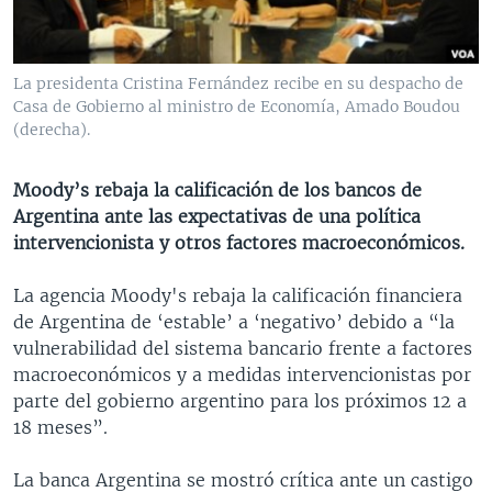
MULTIMEDIA
VENEZUELA
NICARAGUA
ECONOMÍA
PROGRAMAS TV
BRASIL
ENTRETENIMIENTO Y CULTURA
VIDEOS
La presidenta Cristina Fernández recibe en su despacho de
RADIO
TECNOLOGÍA
FOTOGRAFÍA
EL MUNDO AL DÍA
Casa de Gobierno al ministro de Economía, Amado Boudou
(derecha).
DIRECT
DEPORTES
AUDIOS
FORO INTERAMERICANO
AVANCE INFORMATIVO
DOCUMENTALES DE LA VOA
CIENCIA Y SALUD
VISIÓN 360
AUDIONOTICIAS
Moody’s rebaja la calificación de los bancos de
Argentina ante las expectativas de una política
LAS CLAVES
BUENOS DÍAS AMÉRICA
Learning English
intervencionista y otros factores macroeconómicos.
PANORAMA
ESTADOS UNIDOS AL DÍA
La agencia Moody's rebaja la calificación financiera
SÍGANOS
EL MUNDO AL DÍA [RADIO]
de Argentina de ‘estable’ a ‘negativo’ debido a “la
FORO [RADIO]
vulnerabilidad del sistema bancario frente a factores
macroeconómicos y a medidas intervencionistas por
DEPORTIVO INTERNACIONAL
parte del gobierno argentino para los próximos 12 a
Idiomas
NOTA ECONÓMICA
18 meses”.
ENTRETENIMIENTO
La banca Argentina se mostró crítica ante un castigo