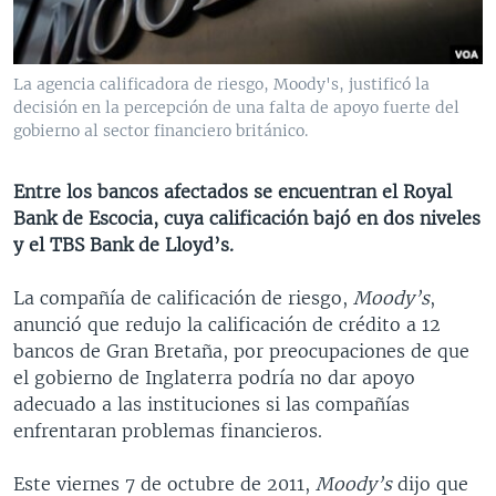
MULTIMEDIA
VENEZUELA
NICARAGUA
ECONOMÍA
PROGRAMAS TV
BRASIL
ENTRETENIMIENTO Y CULTURA
VIDEOS
La agencia calificadora de riesgo, Moody's, justificó la
RADIO
TECNOLOGÍA
FOTOGRAFÍA
EL MUNDO AL DÍA
decisión en la percepción de una falta de apoyo fuerte del
gobierno al sector financiero británico.
DIRECT
DEPORTES
AUDIOS
FORO INTERAMERICANO
AVANCE INFORMATIVO
DOCUMENTALES DE LA VOA
CIENCIA Y SALUD
VISIÓN 360
AUDIONOTICIAS
Entre los bancos afectados se encuentran el Royal
Bank de Escocia, cuya calificación bajó en dos niveles
LAS CLAVES
BUENOS DÍAS AMÉRICA
Learning English
y el TBS Bank de Lloyd’s.
PANORAMA
ESTADOS UNIDOS AL DÍA
La compañía de calificación de riesgo,
Moody’s
,
SÍGANOS
EL MUNDO AL DÍA [RADIO]
anunció que redujo la calificación de crédito a 12
FORO [RADIO]
bancos de Gran Bretaña, por preocupaciones de que
el gobierno de Inglaterra podría no dar apoyo
DEPORTIVO INTERNACIONAL
adecuado a las instituciones si las compañías
Idiomas
NOTA ECONÓMICA
enfrentaran problemas financieros.
ENTRETENIMIENTO
Este viernes 7 de octubre de 2011,
Moody’s
dijo que