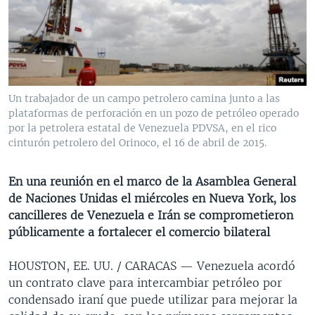
MULTIMEDIA
VENEZUELA
NICARAGUA
ECONOMÍA
PROGRAMAS TV
BRASIL
ENTRETENIMIENTO Y CULTURA
VIDEOS
RADIO
TECNOLOGÍA
FOTOGRAFÍA
EL MUNDO AL DÍA
DIRECT
DEPORTES
AUDIOS
FORO INTERAMERICANO
AVANCE INFORMATIVO
Un trabajador de un campo petrolero camina junto a las
plataformas de perforación en un pozo de petróleo operado
DOCUMENTALES DE LA VOA
CIENCIA Y SALUD
VISIÓN 360
AUDIONOTICIAS
por la petrolera estatal de Venezuela PDVSA, en el rico
LAS CLAVES
BUENOS DÍAS AMÉRICA
cinturón petrolero del Orinoco, el 16 de abril de 2015.
Learning English
PANORAMA
ESTADOS UNIDOS AL DÍA
En una reunión en el marco de la Asamblea General
SÍGANOS
EL MUNDO AL DÍA [RADIO]
de Naciones Unidas el miércoles en Nueva York, los
cancilleres de Venezuela e Irán se comprometieron
FORO [RADIO]
públicamente a fortalecer el comercio bilateral
DEPORTIVO INTERNACIONAL
Idiomas
HOUSTON, EE. UU. / CARACAS —
Venezuela acordó
NOTA ECONÓMICA
un contrato clave para intercambiar petróleo por
ENTRETENIMIENTO
condensado iraní que puede utilizar para mejorar la