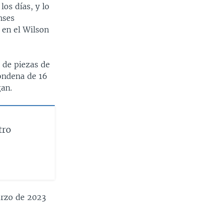
os días, y lo
nses
 en el Wilson
 de piezas de
ondena de 16
gan.
tro
arzo de 2023