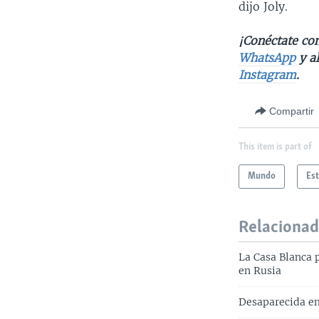
dijo Joly.
¡Conéctate con
WhatsApp
y a
Instagram
.
Compartir
This item is part of
Mundo
Es
Relaciona
La Casa Blanca 
en Rusia
Desaparecida en