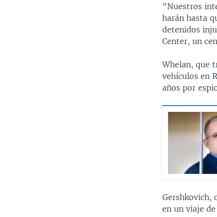
"Nuestros inte
harán hasta q
detenidos inj
Center, un ce
Whelan, que t
vehículos en 
años por espio
Gershkovich, 
en un viaje de