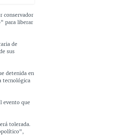
or conservador
" para liberar
raria de
 de sus
fue detenida en
a tecnológica
el evento que
erá tolerada.
político",