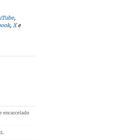
uTube
,
book
,
X
e
e encarcelado
RL