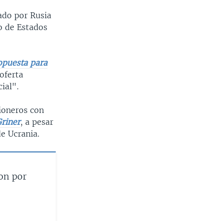
sado por Rusia
o de Estados
opuesta para
oferta
ial".
ioneros con
Griner
, a pesar
e Ucrania.
son por