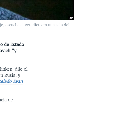
, escucha el veredicto en una sala del
to de Estado
ovich "y
inken, dijo el
n Rusia, y
celado Evan
cia de