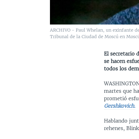
ARCHIVO - Paul Whelan, un exinfante de 
Tribunal de la Ciudad de Moscú en Moscú,
El secretario
se hacen esfue
todos los dem
WASHINGTO
martes que h
prometió esfue
Gershkovich.
Hablando junt
rehenes, Blink