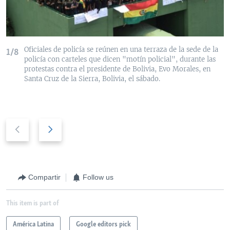
Oficiales de policía se reúnen en una terraza de la sede de la
1/8
policía con carteles que dicen "motín policial", durante las
protestas contra el presidente de Bolivia, Evo Morales, en
Santa Cruz de la Sierra, Bolivia, el sábado.
P
N
r
e
e
x
v
t
i
s
Compartir
Follow us
o
l
u
i
This item is part of
s
d
s
e
América Latina
Google editors pick