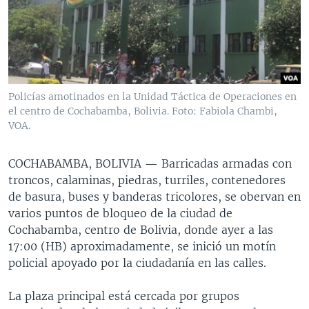
MULTIMEDIA
VENEZUELA
NICARAGUA
ECONOMÍA
PROGRAMAS TV
BRASIL
ENTRETENIMIENTO Y CULTURA
VIDEOS
RADIO
TECNOLOGÍA
FOTOGRAFÍA
EL MUNDO AL DÍA
DIRECT
DEPORTES
AUDIOS
FORO INTERAMERICANO
AVANCE INFORMATIVO
Policías amotinados en la Unidad Táctica de Operaciones en
el centro de Cochabamba, Bolivia. Foto: Fabiola Chambi,
DOCUMENTALES DE LA VOA
CIENCIA Y SALUD
VISIÓN 360
AUDIONOTICIAS
VOA.
LAS CLAVES
BUENOS DÍAS AMÉRICA
Learning English
PANORAMA
ESTADOS UNIDOS AL DÍA
COCHABAMBA, BOLIVIA —
Barricadas armadas con
troncos, calaminas, piedras, turriles, contenedores
SÍGANOS
EL MUNDO AL DÍA [RADIO]
de basura, buses y banderas tricolores, se obervan en
FORO [RADIO]
varios puntos de bloqueo de la ciudad de
Cochabamba, centro de Bolivia, donde ayer a las
DEPORTIVO INTERNACIONAL
17:00 (HB) aproximadamente, se inició un motín
Idiomas
NOTA ECONÓMICA
policial apoyado por la ciudadanía en las calles.
ENTRETENIMIENTO
La plaza principal está cercada por grupos