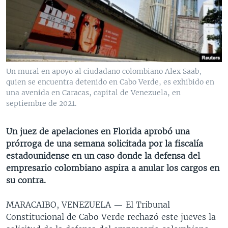
MULTIMEDIA
VENEZUELA
NICARAGUA
ECONOMÍA
PROGRAMAS TV
BRASIL
ENTRETENIMIENTO Y CULTURA
VIDEOS
RADIO
TECNOLOGÍA
FOTOGRAFÍA
EL MUNDO AL DÍA
DIRECT
DEPORTES
AUDIOS
FORO INTERAMERICANO
AVANCE INFORMATIVO
Un mural en apoyo al ciudadano colombiano Alex Saab,
quien se encuentra detenido en Cabo Verde, es exhibido en
DOCUMENTALES DE LA VOA
CIENCIA Y SALUD
VISIÓN 360
AUDIONOTICIAS
una avenida en Caracas, capital de Venezuela, en
LAS CLAVES
BUENOS DÍAS AMÉRICA
septiembre de 2021.
Learning English
PANORAMA
ESTADOS UNIDOS AL DÍA
Un juez de apelaciones en Florida aprobó una
SÍGANOS
EL MUNDO AL DÍA [RADIO]
prórroga de una semana solicitada por la fiscalía
estadounidense en un caso donde la defensa del
FORO [RADIO]
empresario colombiano aspira a anular los cargos en
DEPORTIVO INTERNACIONAL
su contra.
Idiomas
NOTA ECONÓMICA
MARACAIBO, VENEZUELA —
El Tribunal
ENTRETENIMIENTO
Constitucional de Cabo Verde rechazó este jueves la