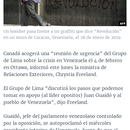
MULTIMEDIA
VENEZUELA
NICARAGUA
ECONOMÍA
PROGRAMAS TV
BRASIL
ENTRETENIMIENTO Y CULTURA
VIDEOS
RADIO
TECNOLOGÍA
FOTOGRAFÍA
EL MUNDO AL DÍA
Un hombre pasa frente a un graffiti que dice “Revolución”
DIRECT
DEPORTES
AUDIOS
FORO INTERAMERICANO
AVANCE INFORMATIVO
en un muro de Caracas, Venezuela, el 28 de enero de 2019.
DOCUMENTALES DE LA VOA
CIENCIA Y SALUD
VISIÓN 360
AUDIONOTICIAS
Canadá acogerá una “reunión de urgencia” del Grupo
LAS CLAVES
BUENOS DÍAS AMÉRICA
de Lima sobre la crisis en Venezuela el 4 de febrero
Learning English
en Ottawa, informó este lunes la ministra de
PANORAMA
ESTADOS UNIDOS AL DÍA
Relaciones Exteriores, Chrystia Freeland.
SÍGANOS
EL MUNDO AL DÍA [RADIO]
El Grupo de Lima “discutirá los pasos que podemos
FORO [RADIO]
tomar en apoyo (al líder opositor) Juan Guaidó y al
DEPORTIVO INTERNACIONAL
pueblo de Venezuela”, dijo Freeland.
Idiomas
NOTA ECONÓMICA
Guaidó, jefe del parlamento venezolano controlado
ENTRETENIMIENTO
por la oposición, se autoproclamó el miércoles
presidente interino de Venezuela, luego de que el