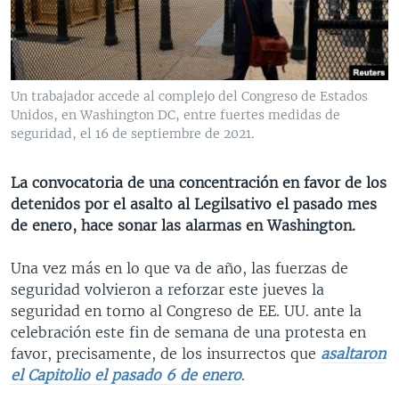
MULTIMEDIA
VENEZUELA
NICARAGUA
ECONOMÍA
PROGRAMAS TV
BRASIL
ENTRETENIMIENTO Y CULTURA
VIDEOS
RADIO
TECNOLOGÍA
FOTOGRAFÍA
EL MUNDO AL DÍA
Un trabajador accede al complejo del Congreso de Estados
DIRECT
DEPORTES
AUDIOS
FORO INTERAMERICANO
AVANCE INFORMATIVO
Unidos, en Washington DC, entre fuertes medidas de
seguridad, el 16 de septiembre de 2021.
DOCUMENTALES DE LA VOA
CIENCIA Y SALUD
VISIÓN 360
AUDIONOTICIAS
LAS CLAVES
BUENOS DÍAS AMÉRICA
La convocatoria de una concentración en favor de los
Learning English
detenidos por el asalto al Legilsativo el pasado mes
PANORAMA
ESTADOS UNIDOS AL DÍA
de enero, hace sonar las alarmas en Washington.
SÍGANOS
EL MUNDO AL DÍA [RADIO]
Una vez más en lo que va de año, las fuerzas de
FORO [RADIO]
seguridad volvieron a reforzar este jueves la
DEPORTIVO INTERNACIONAL
seguridad en torno al Congreso de EE. UU. ante la
Idiomas
celebración este fin de semana de una protesta en
NOTA ECONÓMICA
favor, precisamente, de los insurrectos que
asaltaron
ENTRETENIMIENTO
el Capitolio el pasado 6 de enero
.