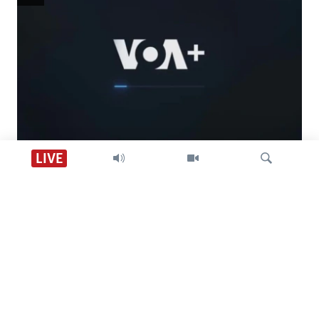
Descarga VOA +
LIVE
Visión 360
Búsqueda
SÍGANOS