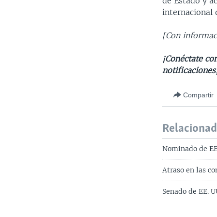
de Estado y a
internacional 
[Con informac
¡Conéctate con
notificaciones
Compartir
Relaciona
Nominado de EE.
Atraso en las c
Senado de EE. U