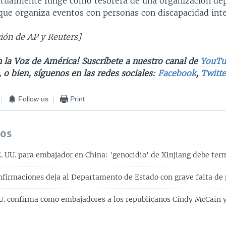
ctualmente funge como tesorera de una organización de
que organiza eventos con personas con discapacidad inte
ión de AP y Reuters]
 la Voz de América! Suscríbete a nuestro canal de
YouTu
, o bien, síguenos en las redes sociales:
Facebook
,
Twitte
Follow us
Print
dos
 UU. para embajador en China: 'genocidio' de Xinjiang debe ter
onfirmaciones deja al Departamento de Estado con grave falta de
U. confirma como embajadores a los republicanos Cindy McCain y