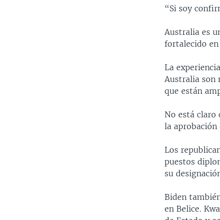
“Si soy confir
Australia es u
fortalecido en
La experiencia
Australia son 
que están ampl
No está claro
la aprobación
Los republica
puestos diplo
su designació
Biden también
en Belice. Kw