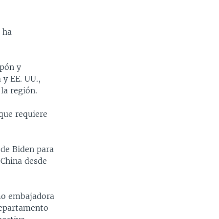
e ha
apón y
 y EE. UU.,
la región.
que requiere
 de Biden para
 China desde
mo embajadora
 Departamento