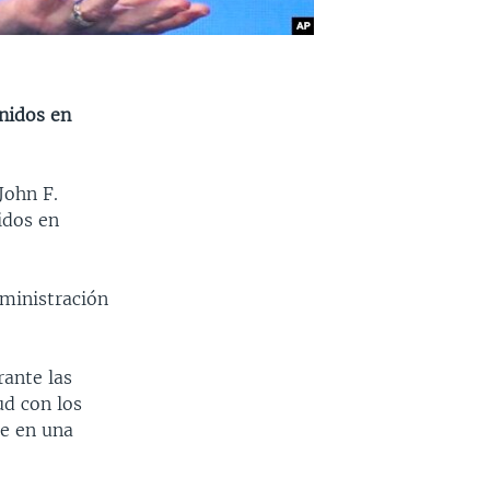
nidos en
John F.
idos en
dministración
rante las
ud con los
re en una