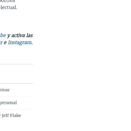
portiva
lectual.
be
y activa las
r
e
Instagram
.
minar
 personal
 Jeff Flake