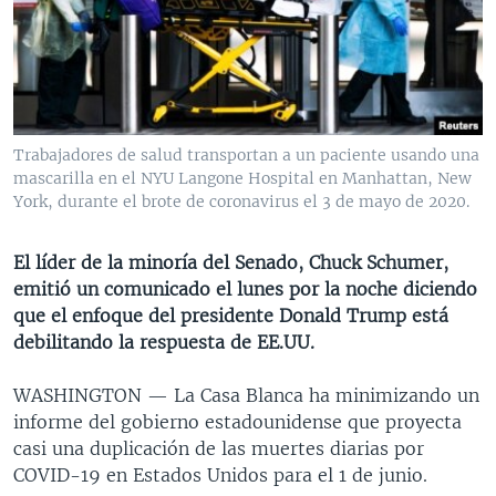
MULTIMEDIA
VENEZUELA
NICARAGUA
ECONOMÍA
PROGRAMAS TV
BRASIL
ENTRETENIMIENTO Y CULTURA
VIDEOS
RADIO
TECNOLOGÍA
FOTOGRAFÍA
EL MUNDO AL DÍA
DIRECT
DEPORTES
AUDIOS
FORO INTERAMERICANO
AVANCE INFORMATIVO
Trabajadores de salud transportan a un paciente usando una
mascarilla en el NYU Langone Hospital en Manhattan, New
DOCUMENTALES DE LA VOA
CIENCIA Y SALUD
VISIÓN 360
AUDIONOTICIAS
York, durante el brote de coronavirus el 3 de mayo de 2020.
LAS CLAVES
BUENOS DÍAS AMÉRICA
Learning English
PANORAMA
ESTADOS UNIDOS AL DÍA
El líder de la minoría del Senado, Chuck Schumer,
emitió un comunicado el lunes por la noche diciendo
SÍGANOS
EL MUNDO AL DÍA [RADIO]
que el enfoque del presidente Donald Trump está
FORO [RADIO]
debilitando la respuesta de EE.UU.
DEPORTIVO INTERNACIONAL
WASHINGTON —
La Casa Blanca ha minimizando un
Idiomas
NOTA ECONÓMICA
informe del gobierno estadounidense que proyecta
casi una duplicación de las muertes diarias por
ENTRETENIMIENTO
COVID-19 en Estados Unidos para el 1 de junio.