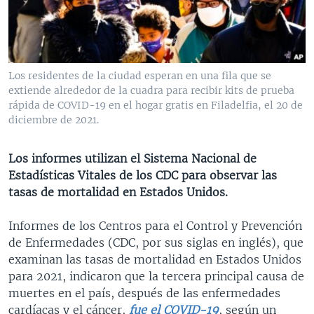
MULTIMEDIA
VENEZUELA
NICARAGUA
ECONOMÍA
PROGRAMAS TV
BRASIL
ENTRETENIMIENTO Y CULTURA
VIDEOS
RADIO
TECNOLOGÍA
FOTOGRAFÍA
EL MUNDO AL DÍA
Los residentes de la ciudad esperan en una fila que se
DIRECT
DEPORTES
AUDIOS
FORO INTERAMERICANO
AVANCE INFORMATIVO
extiende alrededor de la cuadra para recibir kits de prueba
rápida de COVID-19 en el hogar gratis en Filadelfia, el 20 de
DOCUMENTALES DE LA VOA
CIENCIA Y SALUD
VISIÓN 360
AUDIONOTICIAS
diciembre de 2021.
LAS CLAVES
BUENOS DÍAS AMÉRICA
Learning English
Los informes utilizan el Sistema Nacional de
PANORAMA
ESTADOS UNIDOS AL DÍA
Estadísticas Vitales de los CDC para observar las
SÍGANOS
EL MUNDO AL DÍA [RADIO]
tasas de mortalidad en Estados Unidos.
FORO [RADIO]
Informes de los Centros para el Control y Prevención
DEPORTIVO INTERNACIONAL
de Enfermedades (CDC, por sus siglas en inglés), que
Idiomas
examinan las tasas de mortalidad en Estados Unidos
NOTA ECONÓMICA
para 2021, indicaron que la tercera principal causa de
ENTRETENIMIENTO
muertes en el país, después de las enfermedades
cardíacas y el cáncer,
fue el COVID-19
, según un