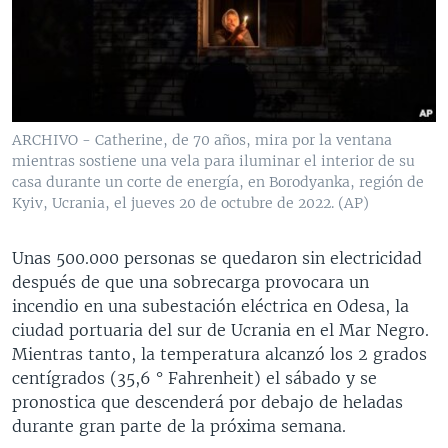
MULTIMEDIA
VENEZUELA
NICARAGUA
ECONOMÍA
PROGRAMAS TV
BRASIL
ENTRETENIMIENTO Y CULTURA
VIDEOS
RADIO
TECNOLOGÍA
FOTOGRAFÍA
EL MUNDO AL DÍA
DIRECT
DEPORTES
AUDIOS
FORO INTERAMERICANO
AVANCE INFORMATIVO
ARCHIVO - Catherine, de 70 años, mira por la ventana
mientras sostiene una vela para iluminar el interior de su
DOCUMENTALES DE LA VOA
CIENCIA Y SALUD
VISIÓN 360
AUDIONOTICIAS
casa durante un corte de energía, en Borodyanka, región de
LAS CLAVES
BUENOS DÍAS AMÉRICA
Kyiv, Ucrania, el jueves 20 de octubre de 2022. (AP)
Learning English
PANORAMA
ESTADOS UNIDOS AL DÍA
Unas 500.000 personas se quedaron sin electricidad
SÍGANOS
EL MUNDO AL DÍA [RADIO]
después de que una sobrecarga provocara un
incendio en una subestación eléctrica en Odesa, la
FORO [RADIO]
ciudad portuaria del sur de Ucrania en el Mar Negro.
DEPORTIVO INTERNACIONAL
Mientras tanto, la temperatura alcanzó los 2 grados
Idiomas
centígrados (35,6 ° Fahrenheit) el sábado y se
NOTA ECONÓMICA
pronostica que descenderá por debajo de heladas
ENTRETENIMIENTO
durante gran parte de la próxima semana.