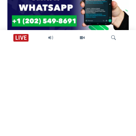
Conéctate con la VOA en Whatsapp
LIVE
+1(202)549-8691
Búsqueda
Más noticias de Colombia