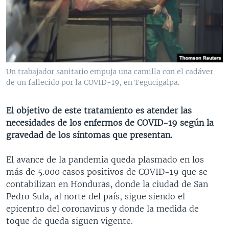
MULTIMEDIA
VENEZUELA
NICARAGUA
ECONOMÍA
PROGRAMAS TV
BRASIL
ENTRETENIMIENTO Y CULTURA
VIDEOS
RADIO
TECNOLOGÍA
FOTOGRAFÍA
EL MUNDO AL DÍA
DIRECT
DEPORTES
AUDIOS
FORO INTERAMERICANO
AVANCE INFORMATIVO
Un trabajador sanitario empuja una camilla con el cadáver
de un fallecido por la COVID-19, en Tegucigalpa.
DOCUMENTALES DE LA VOA
CIENCIA Y SALUD
VISIÓN 360
AUDIONOTICIAS
LAS CLAVES
BUENOS DÍAS AMÉRICA
El objetivo de este tratamiento es atender las
Learning English
PANORAMA
ESTADOS UNIDOS AL DÍA
necesidades de los enfermos de COVID-19 según la
gravedad de los síntomas que presentan.
SÍGANOS
EL MUNDO AL DÍA [RADIO]
FORO [RADIO]
El avance de la pandemia queda plasmado en los
más de 5.000 casos positivos de COVID-19 que se
DEPORTIVO INTERNACIONAL
contabilizan en Honduras, donde la ciudad de San
Idiomas
NOTA ECONÓMICA
Pedro Sula, al norte del país, sigue siendo el
epicentro del coronavirus y donde la medida de
ENTRETENIMIENTO
toque de queda siguen vigente.