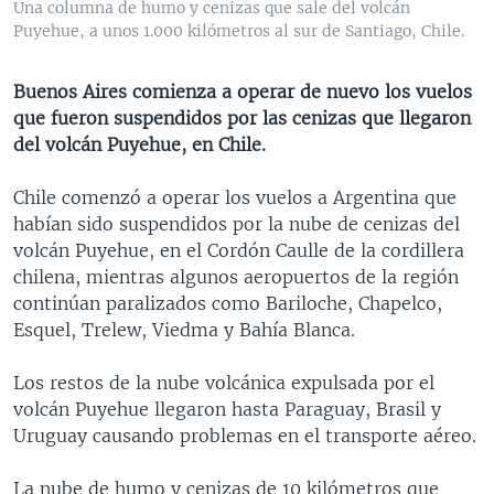
Una columna de humo y cenizas que sale del volcán
MULTIMEDIA
VENEZUELA
NICARAGUA
ECONOMÍA
Puyehue, a unos 1.000 kilómetros al sur de Santiago, Chile.
PROGRAMAS TV
BRASIL
ENTRETENIMIENTO Y CULTURA
VIDEOS
Buenos Aires comienza a operar de nuevo los vuelos
RADIO
TECNOLOGÍA
FOTOGRAFÍA
EL MUNDO AL DÍA
que fueron suspendidos por las cenizas que llegaron
DIRECT
DEPORTES
AUDIOS
FORO INTERAMERICANO
AVANCE INFORMATIVO
del volcán Puyehue, en Chile.
DOCUMENTALES DE LA VOA
CIENCIA Y SALUD
VISIÓN 360
AUDIONOTICIAS
Chile comenzó a operar los vuelos a Argentina que
LAS CLAVES
BUENOS DÍAS AMÉRICA
habían sido suspendidos por la nube de cenizas del
Learning English
volcán Puyehue, en el Cordón Caulle de la cordillera
PANORAMA
ESTADOS UNIDOS AL DÍA
chilena, mientras algunos aeropuertos de la región
SÍGANOS
EL MUNDO AL DÍA [RADIO]
continúan paralizados como Bariloche, Chapelco,
Esquel, Trelew, Viedma y Bahía Blanca.
FORO [RADIO]
DEPORTIVO INTERNACIONAL
Los restos de la nube volcánica expulsada por el
Idiomas
volcán Puyehue llegaron hasta Paraguay, Brasil y
NOTA ECONÓMICA
Uruguay causando problemas en el transporte aéreo.
ENTRETENIMIENTO
La nube de humo y cenizas de 10 kilómetros que