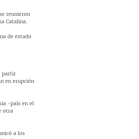
se reunieron
a Catalina.
ena de estado
 partir
án en erupción
ia -país en el
e otra
nicó a los