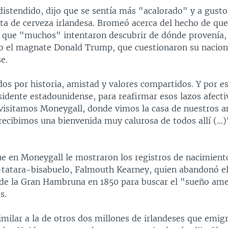
distendido, dijo que se sentía más "acalorado" y a gust
ta de cerveza irlandesa. Bromeó acerca del hecho de qu
jo que "muchos" intentaron descubrir de dónde provenía, 
 el magnate Donald Trump, que cuestionaron su nacion
e.
os por historia, amistad y valores compartidos. Y por es
idente estadounidense, para reafirmar esos lazos afecti
visitamos Moneygall, donde vimos la casa de nuestros an
 recibimos una bienvenida muy calurosa de todos allí (...)
e en Moneygall le mostraron los registros de nacimient
-tatara-bisabuelo, Falmouth Kearney, quien abandonó e
 de la Gran Hambruna en 1850 para buscar el "sueño am
s.
similar a la de otros dos millones de irlandeses que emi