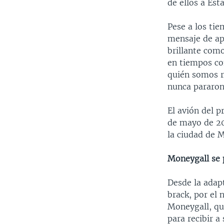
de ellos a Est
Pese a los tie
mensaje de ap
brillante com
en tiempos co
quién somos r
nunca pararon 
El avión del p
de mayo de 201
la ciudad de 
Moneygall se
Desde la adap
brack, por el
Moneygall, qu
para recibir 