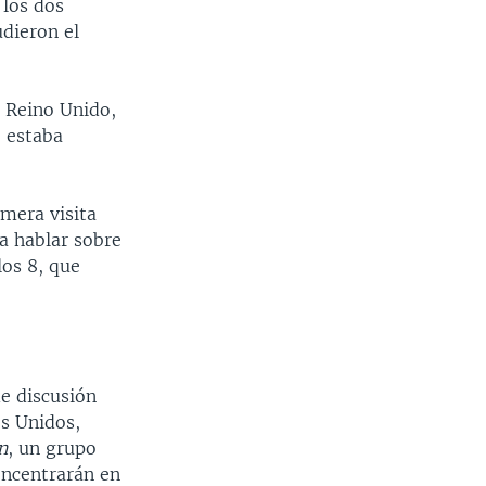
 los dos
udieron el
 Reino Unido,
 estaba
imera visita
ra hablar sobre
os 8, que
e discusión
s Unidos,
n
, un grupo
oncentrarán en