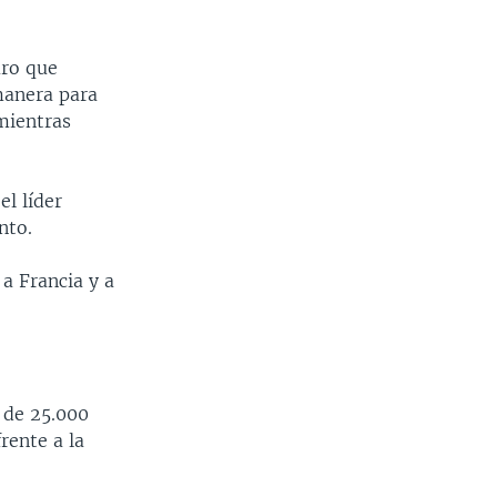
uro que
manera para
mientras
l líder
nto.
a Francia y a
 de 25.000
rente a la