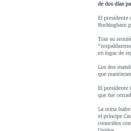
de dos días pa
El presidente 
Buckingham por
Tras su reuni
"respaldaremos
en lugar de r
Los dos manda
que mantienen 
El president
que fue cerrad
La reina Isabe
el príncipe Ca
conocidos com
Unidos.