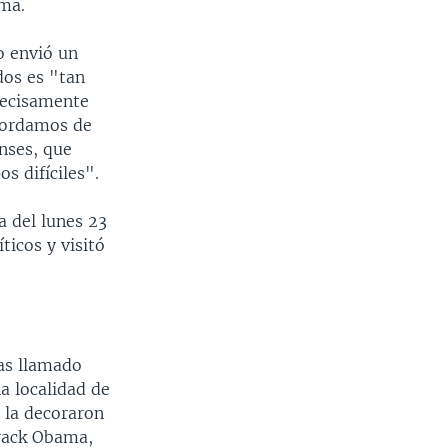
ama.
o envió un
dos es "tan
recisamente
cordamos de
nses, que
s difíciles".
a del lunes 23
ticos y visitó
tas llamado
a localidad de
 la decoraron
arack Obama,