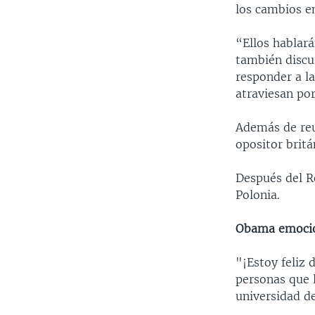
los cambios en
“Ellos hablará
también discu
responder a l
atraviesan por
Además de reu
opositor brit
Después del R
Polonia.
Obama emocio
"¡Estoy feliz 
personas que l
universidad de