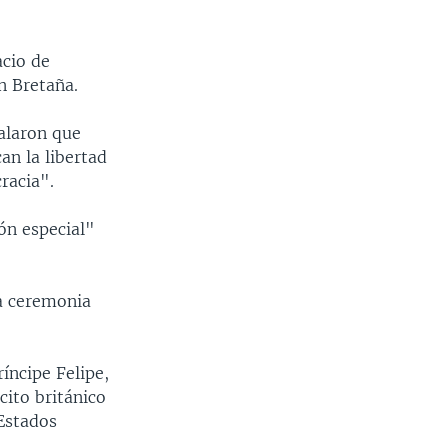
acio de
n Bretaña.
alaron que
an la libertad
racia".
ón especial"
a ceremonia
íncipe Felipe,
cito británico
Estados