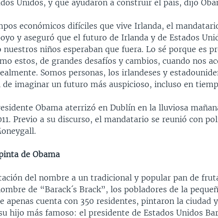
ados Unidos, y que ayudaron a construir el país, dijo Ob
mpos económicos difíciles que vive Irlanda, el mandatari
oyo y aseguró que el futuro de Irlanda y de Estados Uni
o nuestros niños esperaban que fuera. Lo sé porque es p
mo estos, de grandes desafíos y cambios, cuando nos a
ealmente. Somos personas, los irlandeses y estadounide
de imaginar un futuro más auspicioso, incluso en tiempo
residente Obama aterrizó en Dublín en la lluviosa mañan
1. Previo a su discurso, el mandatario se reunió con polí
Moneygall.
 pinta de Obama
tación del nombre a un tradicional y popular pan de fru
 nombre de “Barack´s Brack”, los pobladores de la pequeñ
e apenas cuenta con 350 residentes, pintaron la ciudad y
a su hijo más famoso: el presidente de Estados Unidos B