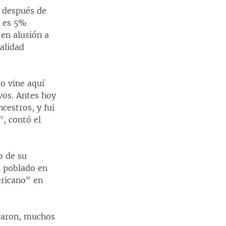
o después de
e es 5%
en alusión a
alidad
o vine aquí
vos. Antes hoy
cestros, y fui
", contó el
o de su
l poblado en
ericano" en
graron, muchos