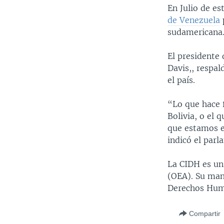
En Julio de e
de Venezuela
sudamericana
El presidente
Davis,, respal
el país.
“Lo que hace 
Bolivia, o el 
que estamos e
indicó el par
La CIDH es un
(OEA). Su man
Derechos Hum
Compartir