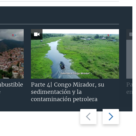
mbustible
Parte 4| Congo Mirador, su
Par
e
sedimentación y la
en 
contaminación petrolera
Previous
Next
slide
slide