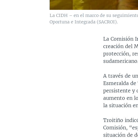
La CIDH – en el marco de su seguimiento
Oportuna e Integrada (SACROI).
La Comisión I
creación del 
protección, r
sudamericano
A través de u
Esmeralda de 
persistente y 
aumento en lo
la situación en
Troitiño indic
Comisión, “esp
situación de 