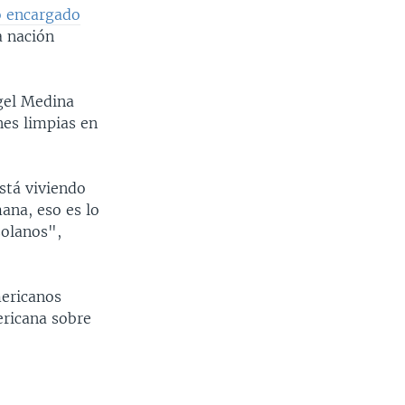
no encargado
a nación
gel Medina
nes limpias en
stá viviendo
mana, eso es lo
zolanos",
mericanos
ericana sobre