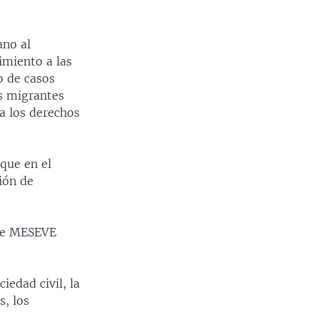
ano al
imiento a las
o de casos
os migrantes
a los derechos
que en el
ión de
que MESEVE
iedad civil, la
, los