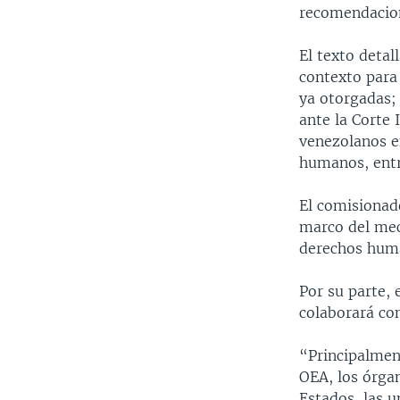
recomendacion
El texto deta
contexto para 
ya otorgadas; 
ante la Corte 
venezolanos en
humanos, entr
El comisionad
marco del mec
derechos huma
Por su parte,
colaborará co
“Principalment
OEA, los órga
Estados, las u