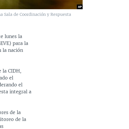
na Sala de Coordinación y Respuesta
e lunes la
EVE) para la
 la nación
e la CIDH,
ado el
derando el
sta integral a
res de la
itoreo de la
as