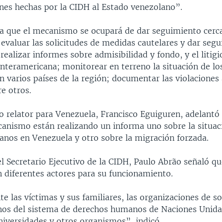
es hechas por la CIDH al Estado venezolano”.
lla que el mecanismo se ocupará de dar seguimiento cerc
evaluar las solicitudes de medidas cautelares y dar segu
realizar informes sobre admisibilidad y fondo, y el litigi
Interamericana; monitorear en terreno la situación de l
 varios países de la región; documentar las violaciones 
e otros.
o relator para Venezuela, Francisco Eguiguren, adelantó 
anismo están realizando un informa uno sobre la situac
nos en Venezuela y otro sobre la migración forzada.
 el Secretario Ejecutivo de la CIDH, Paulo Abrão señaló 
n diferentes actores para su funcionamiento.
e las víctimas y sus familiares, las organizaciones de soc
nos del sistema de derechos humanos de Naciones Unidas
niversidades y otros organismos”, indicó.