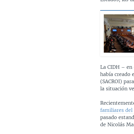
La CIDH – en 
había creado 
(SACROI) para
la situación v
Recientemente
familiares del
pasado estando
de Nicolás Ma