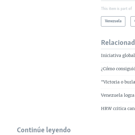
This item is part of
Venezuela
Relaciona
Iniciativa glob
¿Cómo consiguió
"Victoria o bur
Venezuela logra
HRW critica ca
Continúe leyendo