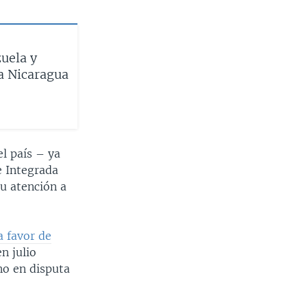
uela y
a Nicaragua
l país – ya
e Integrada
u atención a
a favor de
n julio
no en disputa