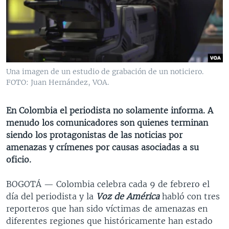
MULTIMEDIA
VENEZUELA
NICARAGUA
ECONOMÍA
PROGRAMAS TV
BRASIL
ENTRETENIMIENTO Y CULTURA
VIDEOS
RADIO
TECNOLOGÍA
FOTOGRAFÍA
EL MUNDO AL DÍA
DIRECT
DEPORTES
AUDIOS
FORO INTERAMERICANO
AVANCE INFORMATIVO
Una imagen de un estudio de grabación de un noticiero.
FOTO: Juan Hernández, VOA.
DOCUMENTALES DE LA VOA
CIENCIA Y SALUD
VISIÓN 360
AUDIONOTICIAS
LAS CLAVES
BUENOS DÍAS AMÉRICA
En Colombia el periodista no solamente informa. A
Learning English
PANORAMA
ESTADOS UNIDOS AL DÍA
menudo los comunicadores son quienes terminan
siendo los protagonistas de las noticias por
SÍGANOS
EL MUNDO AL DÍA [RADIO]
amenazas y crímenes por causas asociadas a su
FORO [RADIO]
oficio.
DEPORTIVO INTERNACIONAL
BOGOTÁ —
Colombia celebra cada 9 de febrero el
Idiomas
NOTA ECONÓMICA
día del periodista y la
Voz de América
habló con tres
reporteros que han sido víctimas de amenazas en
ENTRETENIMIENTO
diferentes regiones que históricamente han estado