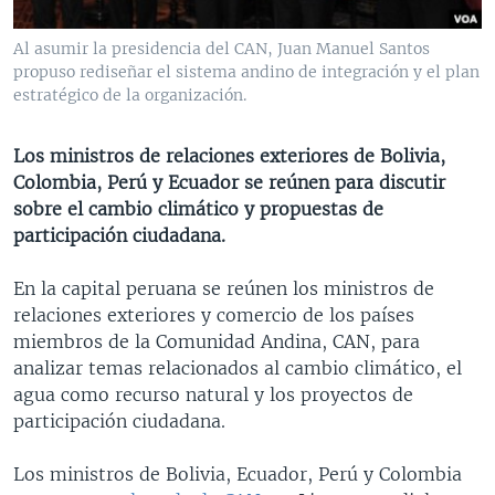
MULTIMEDIA
VENEZUELA
NICARAGUA
ECONOMÍA
Al asumir la presidencia del CAN, Juan Manuel Santos
PROGRAMAS TV
BRASIL
ENTRETENIMIENTO Y CULTURA
VIDEOS
propuso rediseñar el sistema andino de integración y el plan
estratégico de la organización.
RADIO
TECNOLOGÍA
FOTOGRAFÍA
EL MUNDO AL DÍA
DIRECT
DEPORTES
AUDIOS
FORO INTERAMERICANO
AVANCE INFORMATIVO
Los ministros de relaciones exteriores de Bolivia,
DOCUMENTALES DE LA VOA
CIENCIA Y SALUD
VISIÓN 360
AUDIONOTICIAS
Colombia, Perú y Ecuador se reúnen para discutir
sobre el cambio climático y propuestas de
LAS CLAVES
BUENOS DÍAS AMÉRICA
participación ciudadana.
Learning English
PANORAMA
ESTADOS UNIDOS AL DÍA
En la capital peruana se reúnen los ministros de
SÍGANOS
EL MUNDO AL DÍA [RADIO]
relaciones exteriores y comercio de los países
FORO [RADIO]
miembros de la Comunidad Andina, CAN, para
analizar temas relacionados al cambio climático, el
DEPORTIVO INTERNACIONAL
agua como recurso natural y los proyectos de
Idiomas
NOTA ECONÓMICA
participación ciudadana.
ENTRETENIMIENTO
Los ministros de Bolivia, Ecuador, Perú y Colombia