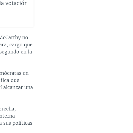
a votación
 McCarthy no
mara, cargo que
 segundo en la
emócratas en
ifica que
í alcanzar una
erecha,
interna
 sus políticas