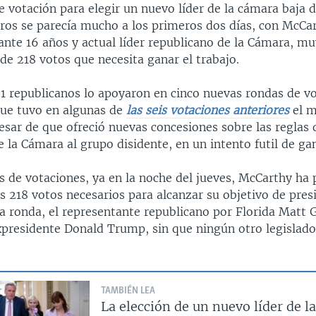
de votación para elegir un nuevo líder de la cámara baja 
os se parecía mucho a los primeros dos días, con McCar
ante 16 años y actual líder republicano de la Cámara, m
de 218 votos que necesita ganar el trabajo.
1 republicanos lo apoyaron en cinco nuevas rondas de vo
ue tuvo en algunas de
las seis votaciones anteriores
el m
esar de que ofreció nuevas concesiones sobre las reglas 
 la Cámara al grupo disidente, en un intento futil de ga
s de votaciones, ya en la noche del jueves, McCarthy ha
s 218 votos necesarios para alcanzar su objetivo de pres
a ronda, el representante republicano por Florida Matt G
xpresidente Donald Trump, sin que ningún otro legislador
TAMBIÉN LEA
La elección de un nuevo líder de 