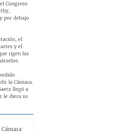
del Congreso
thy,
uy por debajo
tación, el
artes y el
que rigen las
nárselos.
 podido
idir la Cámara.
aetz llegó a
 le diera su
la Cámara