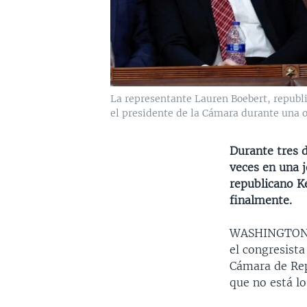
La representante Lauren Boebert, republ
el presidente de la Cámara durante una o
Durante tres d
veces en una 
republicano K
finalmente.
WASHINGTO
el congresista
Cámara de Re
que no está l