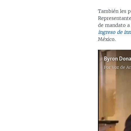
También les p
Representante
de mandato a l
ingreso de in
México.
Por
Voz de A