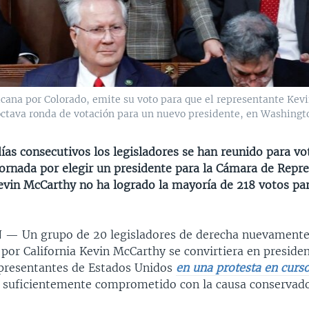
icana por Colorado, emite su voto para que el representante Kev
ctava ronda de votación para un nuevo presidente, en Washingto
ías consecutivos los legisladores se han reunido para vo
jornada por elegir un presidente para la Cámara de Repre
evin McCarthy no ha logrado la mayoría de 218 votos par
N —
Un grupo de 20 legisladores de derecha nuevamente
 por California Kevin McCarthy se convirtiera en presiden
presentantes de Estados Unidos
en una protesta en curs
o suficientemente comprometido con la causa conservado