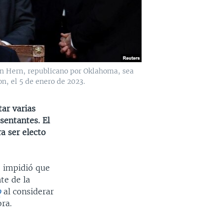
in Hern, republicano por Oklahoma, sea
n, el 5 de enero de 2023.
tar varias
sentantes. El
a ser electo
 impidió que
te de la
o
al considerar
ra.