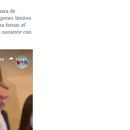
mara de
mponer límites
ra frenar
el
a suroeste con
AR
SHARE