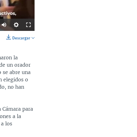
Descargar
SHARE
aron la
 de un orador
o se abre una
n elegidos o
do, no han
Ancho
px
a Cámara para
ones a la
 a los