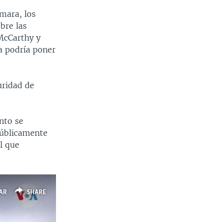
ámara, los
bre las
 McCarthy y
a podría poner
uridad de
nto se
públicamente
l que
AR
SHARE