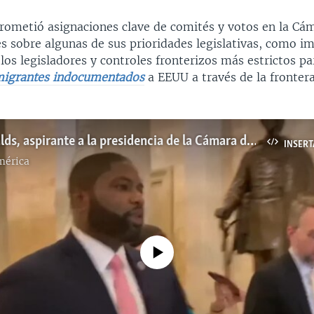
rometió asignaciones clave de comités y votos en la Cá
s sobre algunas de sus prioridades legislativas, como i
os legisladores y controles fronterizos más estrictos pa
migrantes indocumentados
a EEUU a través de la fronter
Byron Donalds, aspirante a la presidencia de la Cámara de Representantes de EEUU.
INSERT
mérica
No media source currently available