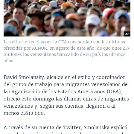
MULTIMEDIA
VENEZUELA
NICARAGUA
ECONOMÍA
PROGRAMAS TV
BRASIL
ENTRETENIMIENTO Y CULTURA
VIDEOS
RADIO
TECNOLOGÍA
FOTOGRAFÍA
EL MUNDO AL DÍA
DIRECT
DEPORTES
AUDIOS
FORO INTERAMERICANO
AVANCE INFORMATIVO
Las cifras ofrecidas por la OEA concuerdan con las últimas
ofrecidas por ACNUR, en agosto de este año, de que unos 4,3
DOCUMENTALES DE LA VOA
CIENCIA Y SALUD
VISIÓN 360
AUDIONOTICIAS
millones los venezolanos han salido de su país los últimos
LAS CLAVES
BUENOS DÍAS AMÉRICA
años.
Learning English
PANORAMA
ESTADOS UNIDOS AL DÍA
David Smolansky, alcalde en el exilio y coordinador
SÍGANOS
EL MUNDO AL DÍA [RADIO]
del grupo de trabajo para migrantes venezolanos de
la Organización de los Estados Americanos (OEA),
FORO [RADIO]
ofreció este domingo las últimas cifras de migrantes
DEPORTIVO INTERNACIONAL
venezolanos y, según sus cuentas, llegaron a al
Idiomas
menos 4.612.000.
NOTA ECONÓMICA
ENTRETENIMIENTO
A través de su cuenta de Twitter, Smolansky explicó