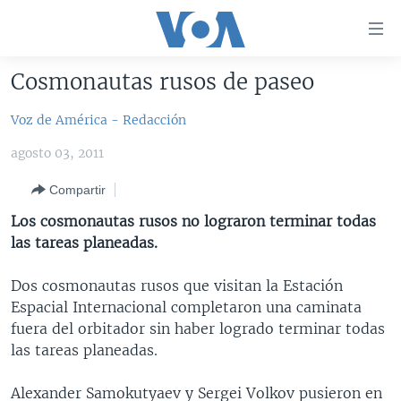
Enlaces
para
accesibilidad
Cosmonautas rusos de paseo
Salte
AMÉRICA DEL NORTE
al
Voz de América - Redacción
ELECCIONES EEUU 2024
EEUU
contenido
agosto 03, 2011
principal
VOA VERIFICA
MÉXICO
ELECCIONES EEUU
Salte
Compartir
AMÉRICA LATINA
HAITÍ
VOTO DIVIDIDO
VOA VERIFICA UCRANIA/RUSIA
al
Los cosmonautas rusos no lograron terminar todas
navegador
CHINA EN AMÉRICA LATINA
VOA VERIFICA INMIGRACIÓN
ARGENTINA
las tareas planeadas.
principal
CENTROAMÉRICA
VOA VERIFICA AMÉRICA LATINA
BOLIVIA
Salte
Dos cosmonautas rusos que visitan la Estación
a
OTRAS SECCIONES
COLOMBIA
COSTA RICA
Espacial Internacional completaron una caminata
búsqueda
ESPECIALES DE LA VOA
CHILE
EL SALVADOR
INMIGRACIÓN
fuera del orbitador sin haber logrado terminar todas
las tareas planeadas.
LIBERTAD DE PRENSA
PERÚ
GUATEMALA
LIBERTAD DE PRENSA
UCRANIA
ECUADOR
HONDURAS
MUNDO
Alexander Samokutyaev y Sergei Volkov pusieron en