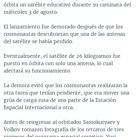
órbita un satélite educativo durante su caminata del
MULTIMEDIA
VENEZUELA
NICARAGUA
ECONOMÍA
miércoles 3 de agosto.
PROGRAMAS TV
BRASIL
ENTRETENIMIENTO Y CULTURA
VIDEOS
El lanzamiento fue demorado después de que los
RADIO
TECNOLOGÍA
FOTOGRAFÍA
EL MUNDO AL DÍA
cosmonautas descubrieran que una de las antenas
DIRECT
DEPORTES
AUDIOS
FORO INTERAMERICANO
AVANCE INFORMATIVO
del satélite se había perdido.
DOCUMENTALES DE LA VOA
CIENCIA Y SALUD
VISIÓN 360
AUDIONOTICIAS
Eventualmente, el satélite de 26 kilogramos fue
LAS CLAVES
BUENOS DÍAS AMÉRICA
puesto en órbita con solo una antena, lo cual
Learning English
afectará su funcionamiento.
PANORAMA
ESTADOS UNIDOS AL DÍA
SÍGANOS
EL MUNDO AL DÍA [RADIO]
La demora evitó que los cosmonautas realizaran la
otra tarea que tenían pendiente, que era mover una
FORO [RADIO]
grúa de carga rusa de una parte de la Estación
DEPORTIVO INTERNACIONAL
Espacial Internacional a otra.
Idiomas
NOTA ECONÓMICA
Antes de reingresar al orbitador Samokutyaev y
ENTRETENIMIENTO
Volkov tomaron fotografía de los retratos de tres
pioneros del programa espacial soviético, Yuri