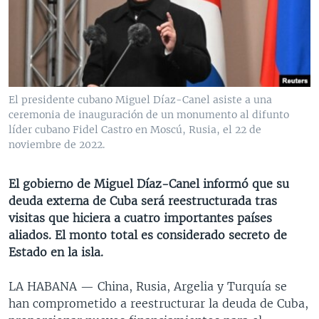
MULTIMEDIA
VENEZUELA
NICARAGUA
ECONOMÍA
PROGRAMAS TV
BRASIL
ENTRETENIMIENTO Y CULTURA
VIDEOS
RADIO
TECNOLOGÍA
FOTOGRAFÍA
EL MUNDO AL DÍA
DIRECT
DEPORTES
AUDIOS
FORO INTERAMERICANO
AVANCE INFORMATIVO
El presidente cubano Miguel Díaz-Canel asiste a una
ceremonia de inauguración de un monumento al difunto
DOCUMENTALES DE LA VOA
CIENCIA Y SALUD
VISIÓN 360
AUDIONOTICIAS
líder cubano Fidel Castro en Moscú, Rusia, el 22 de
LAS CLAVES
BUENOS DÍAS AMÉRICA
noviembre de 2022.
Learning English
PANORAMA
ESTADOS UNIDOS AL DÍA
El gobierno de Miguel Díaz-Canel informó que su
SÍGANOS
EL MUNDO AL DÍA [RADIO]
deuda externa de Cuba será reestructurada tras
visitas que hiciera a cuatro importantes países
FORO [RADIO]
aliados. El monto total es considerado secreto de
DEPORTIVO INTERNACIONAL
Estado en la isla.
Idiomas
NOTA ECONÓMICA
LA HABANA —
China, Rusia, Argelia y Turquía se
ENTRETENIMIENTO
han comprometido a reestructurar la deuda de Cuba,