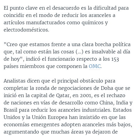
MULTIMEDIA
VENEZUELA
NICARAGUA
ECONOMÍA
El punto clave en el desacuerdo es la dificultad para
coincidir en el modo de reducir los aranceles a
PROGRAMAS TV
BRASIL
ENTRETENIMIENTO Y CULTURA
VIDEOS
artículos manufacturados como químicos y
RADIO
TECNOLOGÍA
FOTOGRAFÍA
EL MUNDO AL DÍA
electrodomésticos.
DIRECT
DEPORTES
AUDIOS
FORO INTERAMERICANO
AVANCE INFORMATIVO
"Creo que estamos frente a una clara brecha política
DOCUMENTALES DE LA VOA
CIENCIA Y SALUD
VISIÓN 360
AUDIONOTICIAS
que, tal como están las cosas (...) es insalvable al día
de hoy", indicó el funcionario respecto a los 153
LAS CLAVES
BUENOS DÍAS AMÉRICA
Learning English
países miembros que componen la
OMC
.
PANORAMA
ESTADOS UNIDOS AL DÍA
Analistas dicen que el principal obstáculo para
SÍGANOS
EL MUNDO AL DÍA [RADIO]
completar la ronda de negociaciones de Doha que se
FORO [RADIO]
inició en la capital de Qatar, en 2001, es el rechazo
de naciones en vías de desarrollo como China, India y
DEPORTIVO INTERNACIONAL
Brasil para reducir los aranceles industriales. Estados
Idiomas
NOTA ECONÓMICA
Unidos y la Unión Europea han insistido en que las
economías emergentes adopten aranceles más bajos,
ENTRETENIMIENTO
argumentando que muchas áreas ya dejaron de