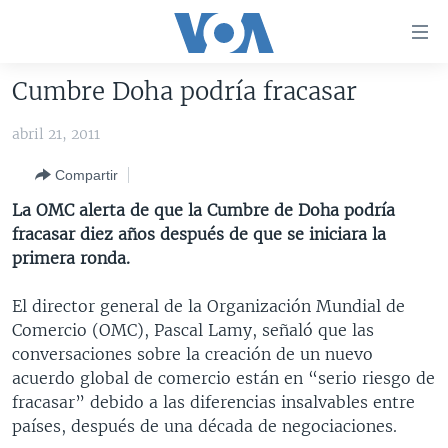
Enlaces
para
accesibilidad
Cumbre Doha podría fracasar
Salte
AMÉRICA DEL NORTE
al
abril 21, 2011
ELECCIONES EEUU 2024
EEUU
contenido
Compartir
principal
VOA VERIFICA
MÉXICO
ELECCIONES EEUU
Salte
La OMC alerta de que la Cumbre de Doha podría
AMÉRICA LATINA
HAITÍ
VOTO DIVIDIDO
VOA VERIFICA UCRANIA/RUSIA
al
fracasar diez años después de que se iniciara la
navegador
CHINA EN AMÉRICA LATINA
VOA VERIFICA INMIGRACIÓN
ARGENTINA
primera ronda.
principal
CENTROAMÉRICA
VOA VERIFICA AMÉRICA LATINA
BOLIVIA
Salte
El director general de la Organización Mundial de
a
OTRAS SECCIONES
COLOMBIA
COSTA RICA
Comercio (OMC), Pascal Lamy, señaló que las
búsqueda
conversaciones sobre la creación de un nuevo
ESPECIALES DE LA VOA
CHILE
EL SALVADOR
INMIGRACIÓN
acuerdo global de comercio están en “serio riesgo de
LIBERTAD DE PRENSA
PERÚ
GUATEMALA
LIBERTAD DE PRENSA
fracasar” debido a las diferencias insalvables entre
países, después de una década de negociaciones.
UCRANIA
ECUADOR
HONDURAS
MUNDO