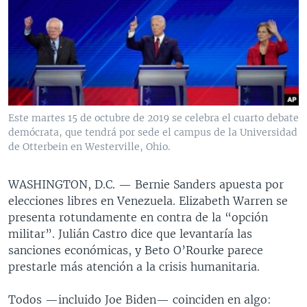
MULTIMEDIA
VENEZUELA
NICARAGUA
ECONOMÍA
PROGRAMAS TV
BRASIL
ENTRETENIMIENTO Y CULTURA
VIDEOS
RADIO
TECNOLOGÍA
FOTOGRAFÍA
EL MUNDO AL DÍA
DIRECT
DEPORTES
AUDIOS
FORO INTERAMERICANO
AVANCE INFORMATIVO
DOCUMENTALES DE LA VOA
CIENCIA Y SALUD
VISIÓN 360
AUDIONOTICIAS
Este martes 15 de octubre de 2019 se celebra el cuarto debate
demócrata, que tendrá por sede el campus de la Universidad
LAS CLAVES
BUENOS DÍAS AMÉRICA
de Otterbein en Westerville, Ohio.
Learning English
PANORAMA
ESTADOS UNIDOS AL DÍA
WASHINGTON, D.C. —
Bernie Sanders apuesta por
SÍGANOS
EL MUNDO AL DÍA [RADIO]
elecciones libres en Venezuela. Elizabeth Warren se
FORO [RADIO]
presenta rotundamente en contra de la “opción
militar”. Julián Castro dice que levantaría las
DEPORTIVO INTERNACIONAL
sanciones económicas, y Beto O’Rourke parece
Idiomas
NOTA ECONÓMICA
prestarle más atención a la crisis humanitaria.
ENTRETENIMIENTO
Todos —incluido Joe Biden— coinciden en algo: