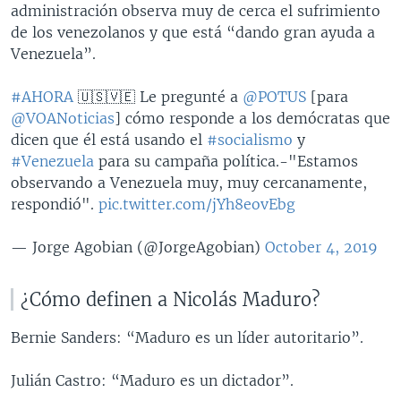
administración observa muy de cerca el sufrimiento
de los venezolanos y que está “dando gran ayuda a
Venezuela”.
#AHORA
🇺🇸🇻🇪 Le pregunté a
@POTUS
[para
@VOANoticias
] cómo responde a los demócratas que
dicen que él está usando el
#socialismo
y
#Venezuela
para su campaña política.-"Estamos
observando a Venezuela muy, muy cercanamente,
respondió".
pic.twitter.com/jYh8eovEbg
— Jorge Agobian (@JorgeAgobian)
October 4, 2019
¿Cómo definen a Nicolás Maduro?
Bernie Sanders: “Maduro es un líder autoritario”.
Julián Castro: “Maduro es un dictador”.